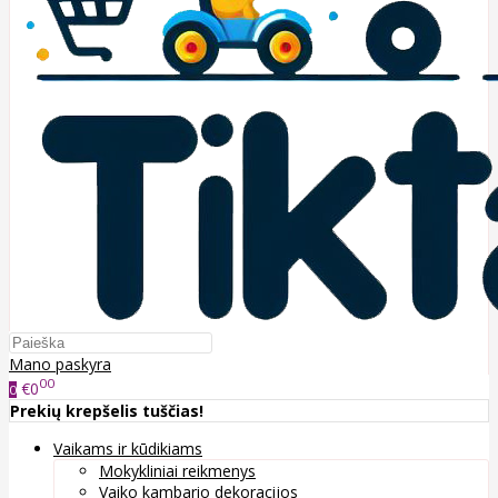
Mano paskyra
00
€0
0
Prekių krepšelis tuščias!
Vaikams ir kūdikiams
Mokykliniai reikmenys
Vaiko kambario dekoracijos