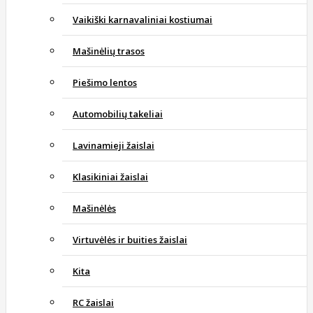
Vaikiški karnavaliniai kostiumai
Mašinėlių trasos
Piešimo lentos
Automobilių takeliai
Lavinamieji žaislai
Klasikiniai žaislai
Mašinėlės
Virtuvėlės ir buities žaislai
Kita
RC žaislai