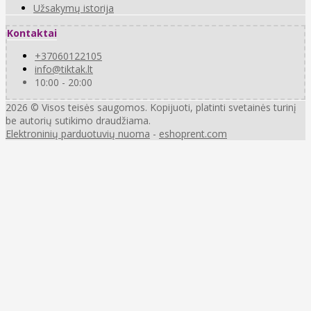
Užsakymų istorija
Kontaktai
+37060122105
info@tiktak.lt
10:00 - 20:00
2026 © Visos teisės saugomos. Kopijuoti, platinti svetainės turinį
be autorių sutikimo draudžiama.
Elektroninių parduotuvių nuoma
-
eshoprent.com