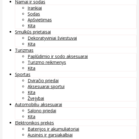
Namai ir sodas
Įrankiai
Sodas
Apšvietimas
Kita
Smulkūs prietaisai
Dekoratyviniai šviestuvai
Kita
Turizmas
Paplūdimio ir sodo aksesuarai
Turizmo reikmenys
Kita
Sportas
Dviračio priedai
Aksesuarai sportui
Kita
Žvejybai
Automobilių aksesuarai
Salono priedai
Kita
Elektronikos prekės
Baterijos ir akumuliatoriai
Ausinės ir garsiakalbiai