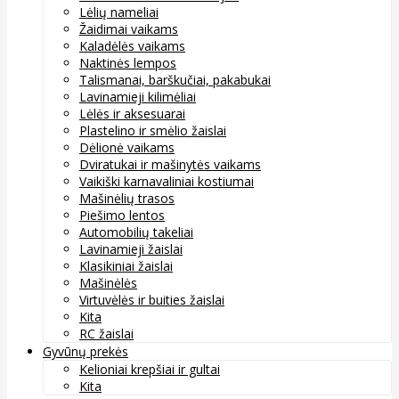
Lėlių nameliai
Žaidimai vaikams
Kaladėlės vaikams
Naktinės lempos
Talismanai, barškučiai, pakabukai
Lavinamieji kilimėliai
Lėlės ir aksesuarai
Plastelino ir smėlio žaislai
Dėlionė vaikams
Dviratukai ir mašinytės vaikams
Vaikiški karnavaliniai kostiumai
Mašinėlių trasos
Piešimo lentos
Automobilių takeliai
Lavinamieji žaislai
Klasikiniai žaislai
Mašinėlės
Virtuvėlės ir buities žaislai
Kita
RC žaislai
Gyvūnų prekės
Kelioniai krepšiai ir gultai
Kita