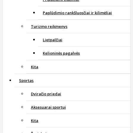
Paplūdimio rankšluosčiai ir kilimėliai
Turizmo reikmenys
Lietpalčiai
Kelioninės pagalvės
Kita
Sportas
Dviračio priedai
Aksesuarai sportui
Kita