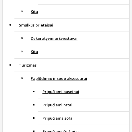
Kita
Smulkūs prietaisai
Dekoratyviniai šviestuvai
Kita
Turizmas
Paplūdimio ir sodo aksesuarai
Pripučiami baseinai
Pripučiami ratai
Pripučiama sofa
Pripučiami čiužiniai