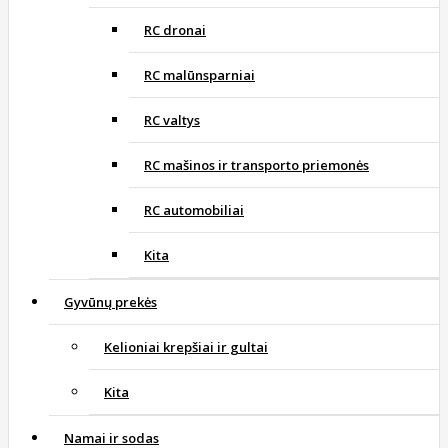
RC dronai
RC malūnsparniai
RC valtys
RC mašinos ir transporto priemonės
RC automobiliai
Kita
Gyvūnų prekės
Kelioniai krepšiai ir gultai
Kita
Namai ir sodas