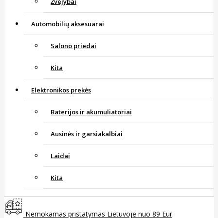
Žvejybai
Automobilių aksesuarai
Salono priedai
Kita
Elektronikos prekės
Baterijos ir akumuliatoriai
Ausinės ir garsiakalbiai
Laidai
Kita
Nemokamas pristatymas Lietuvoje nuo 89 Eur