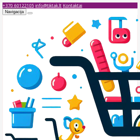
+370 60122105
info@tiktak.lt
Kontaktai
Navigacija