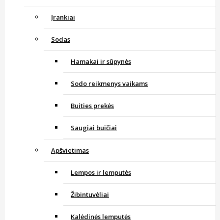
Įrankiai
Sodas
Hamakai ir sūpynės
Sodo reikmenys vaikams
Buities prekės
Saugiai buičiai
Apšvietimas
Lempos ir lemputės
Žibintuvėliai
Kalėdinės lemputės