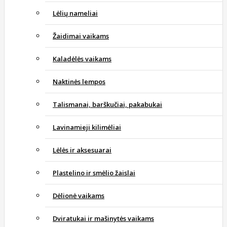
Lėlių nameliai
Žaidimai vaikams
Kaladėlės vaikams
Naktinės lempos
Talismanai, barškučiai, pakabukai
Lavinamieji kilimėliai
Lėlės ir aksesuarai
Plastelino ir smėlio žaislai
Dėlionė vaikams
Dviratukai ir mašinytės vaikams