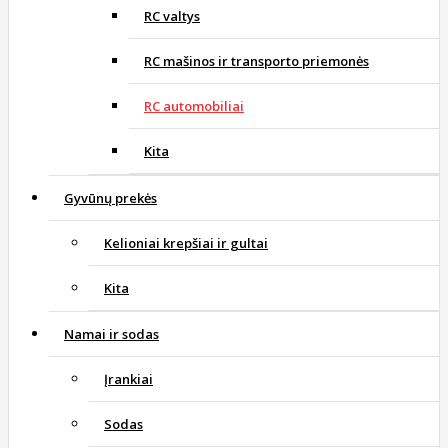
RC valtys
RC mašinos ir transporto priemonės
RC automobiliai
Kita
Gyvūnų prekės
Kelioniai krepšiai ir gultai
Kita
Namai ir sodas
Įrankiai
Sodas