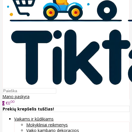
Mano paskyra
00
€0
0
Prekių krepšelis tuščias!
Vaikams ir kūdikiams
Mokykliniai reikmenys
Vaiko kambario dekoracijos