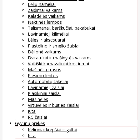
Lėlių nameliai
Žaidimai vaikams
Kaladėlės vaikams
Naktinės lempos
Talismanai, barškučiai, pakabukai
Lavinamieji kilimėliai
Lėlės ir aksesuarai
Plastelino ir smėlio žaislai
Dėlionė vaikams
Dviratukai ir mašinytės vaikams
Vaikiški karnavaliniai kostiumai
Mašinėlių trasos
Piešimo lentos
Automobilių takeliai
Lavinamieji žaislai
Klasikiniai žaislai
Mašinėlės
Virtuvėlės ir buities žaislai
Kita
RC žaislai
Gyvūnų prekės
Kelioniai krepšiai ir gultai
Kita