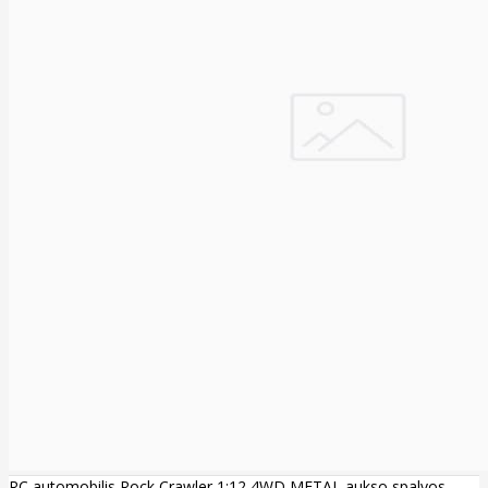
RC automobilis Rock Crawler 1:12 4WD METAL aukso spalvos