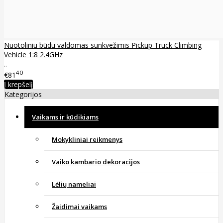
Nuotoliniu būdu valdomas sunkvežimis Pickup Truck Climbing
Vehicle 1:8 2.4GHz
..
40
€81
Į krepšelį
Kategorijos
Vaikams ir kūdikiams
Mokykliniai reikmenys
Vaiko kambario dekoracijos
Lėlių nameliai
Žaidimai vaikams