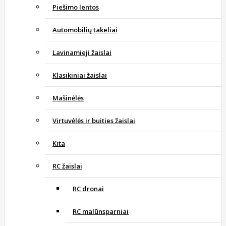
Piešimo lentos
Automobilių takeliai
Lavinamieji žaislai
Klasikiniai žaislai
Mašinėlės
Virtuvėlės ir buities žaislai
Kita
RC žaislai
RC dronai
RC malūnsparniai