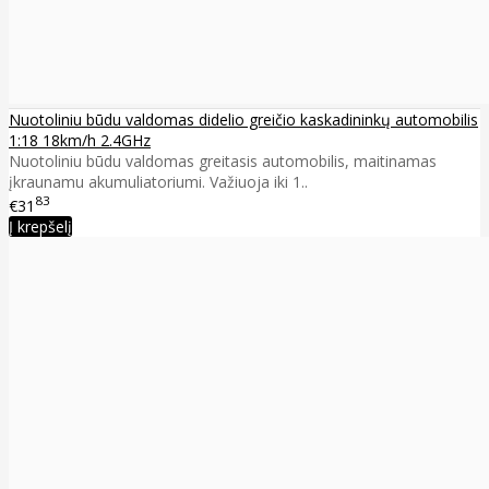
Nuotoliniu būdu valdomas didelio greičio kaskadininkų automobilis
1:18 18km/h 2.4GHz
Nuotoliniu būdu valdomas greitasis automobilis, maitinamas
įkraunamu akumuliatoriumi. Važiuoja iki 1..
83
€31
Į krepšelį