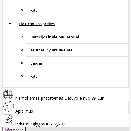
Kita
Elektronikos prekės
Baterijos ir akumuliatoriai
Ausinės ir garsiakalbiai
Laidai
Kita
Nemokamas pristatymas Lietuvoje nuo 89 Eur
Apie mus
Pirkimo sąlygos ir taisyklės
Informacija