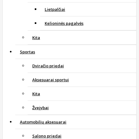
Lietpalčiai
Kelioninės pagalvės
Kita
Sportas
Dviračio priedai
Aksesuarai sportui
Kita
Žvejybai
Automobilių aksesuarai
Salono priedai