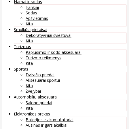
Namai ir sodas
Įrankiai
Sodas
Apšvietimas
Kita
Smulkūs prietaisai
Dekoratyviniai šviestuvai
Kita
Turizmas
Paplūdimio ir sodo aksesuarai
Turizmo reikmenys
Kita
Sportas
Dviračio priedai
Aksesuarai sportui
Kita
Žvejybai
Automobilių aksesuarai
Salono priedai
Kita
Elektronikos prekės
Baterijos ir akumuliatoriai
Ausinės ir garsiakalbiai