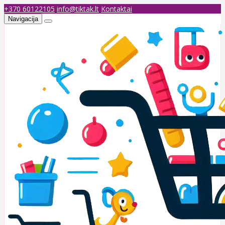
+370 60122105
info@tiktak.lt
Kontaktai
Navigacija