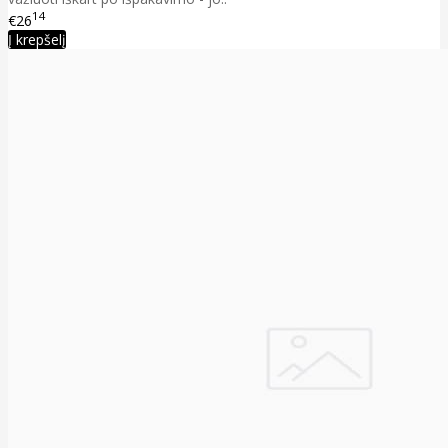
14
€26
Į krepšelį