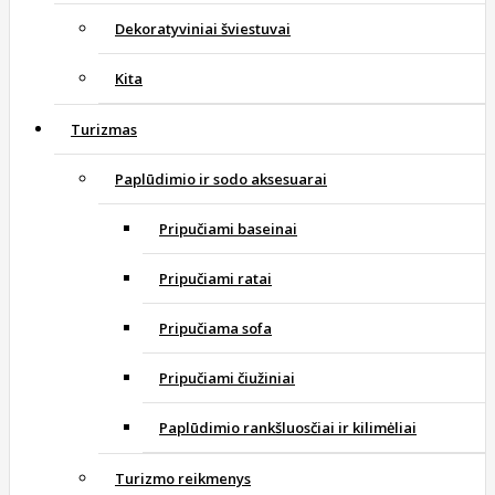
Dekoratyviniai šviestuvai
Kita
Turizmas
Paplūdimio ir sodo aksesuarai
Pripučiami baseinai
Pripučiami ratai
Pripučiama sofa
Pripučiami čiužiniai
Paplūdimio rankšluosčiai ir kilimėliai
Turizmo reikmenys