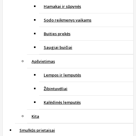
Hamakai ir sūpynės
Sodo reikmenys vaikams
Buities prekės
Saugiai buičiai
Apšvietimas
Lempos ir lemputės
Žibintuvėliai
Kalėdinės lemputės
Kita
Smulkūs prietaisai