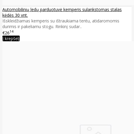
Automobilinių ledų parduotuvė kemperis sulankstomas stalas
kėdės 30 vnt.
Išskleidžiamas kemperis su ištraukiama tentu, atidaromomis
durimis ir pakeliamu stogu. Rinkinį sudar..
14
€26
Į krepšelį