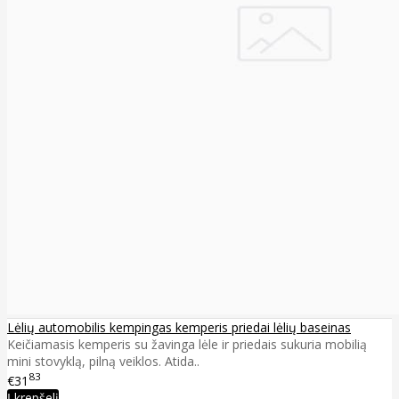
Lėlių automobilis kempingas kemperis priedai lėlių baseinas
Keičiamasis kemperis su žavinga lėle ir priedais sukuria mobilią
mini stovyklą, pilną veiklos. Atida..
83
€31
Į krepšelį