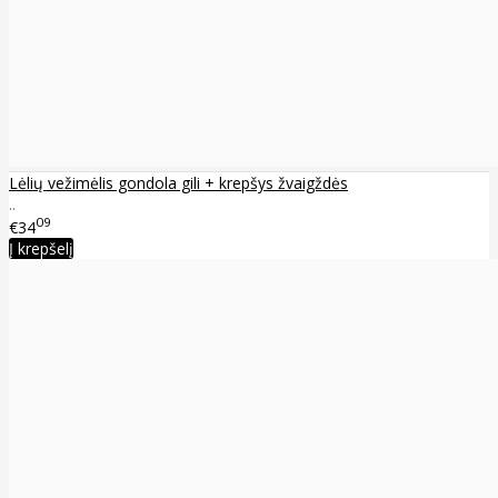
Lėlių vežimėlis gondola gili + krepšys žvaigždės
..
09
€34
Į krepšelį