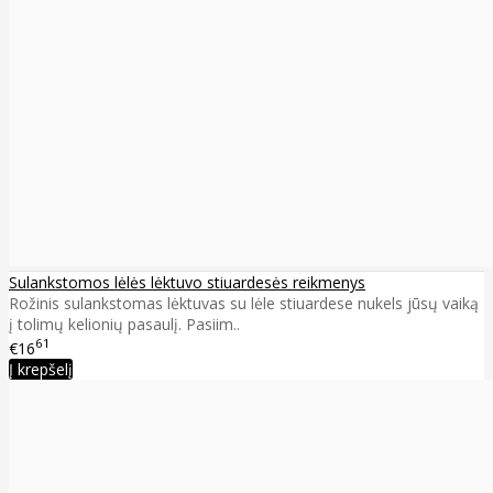
Sulankstomos lėlės lėktuvo stiuardesės reikmenys
Rožinis sulankstomas lėktuvas su lėle stiuardese nukels jūsų vaiką
į tolimų kelionių pasaulį. Pasiim..
61
€16
Į krepšelį