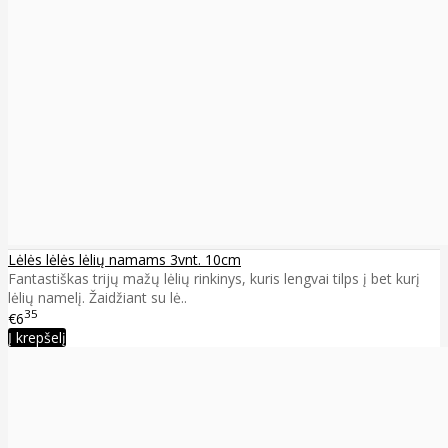
Lėlės lėlės lėlių namams 3vnt. 10cm
Fantastiškas trijų mažų lėlių rinkinys, kuris lengvai tilps į bet kurį
lėlių namelį. Žaidžiant su lė..
35
€6
Į krepšelį