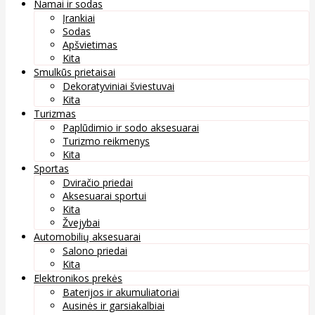
Namai ir sodas
Įrankiai
Sodas
Apšvietimas
Kita
Smulkūs prietaisai
Dekoratyviniai šviestuvai
Kita
Turizmas
Paplūdimio ir sodo aksesuarai
Turizmo reikmenys
Kita
Sportas
Dviračio priedai
Aksesuarai sportui
Kita
Žvejybai
Automobilių aksesuarai
Salono priedai
Kita
Elektronikos prekės
Baterijos ir akumuliatoriai
Ausinės ir garsiakalbiai