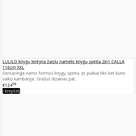
LULILO knygų lentyna žaislų namelis knygų spinta 2in1 CALLA
116cm XXL
Sensacinga namo formos knygų spinta. Jis puikiai tiks bet kurio
vaiko kambaryje. Gražus dizainas pat..
06
€124
Į krepšelį