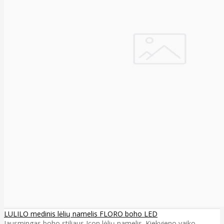
LULILO medinis lėlių namelis FLORO boho LED
Jausmingas boho stiliaus Icon lėlių namelis. Kiekvieno vaiko