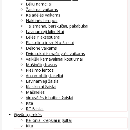
Lėlių nameliai
Žaidimai vaikams
Kaladėlės vaikams
Naktinės lempos
Talismanai, barškučiai, pakabukai
Lavinamieji kilimėliai
Lėlės ir aksesuarai
Plastelino ir smėlio žaislai
Dėlionė vaikams
Dviratukai ir mašinytės vaikams
Vaikiški karnavaliniai kostiumai
Mašinėlių trasos
Piešimo lentos
Automobilių takeliai
Lavinamieji žaislai
Klasikiniai žaislai
Mašinėlės
Virtuvėlės ir buities žaislai
Kita
RC žaislai
Gyvūnų prekės
Kelioniai krepšiai ir gultai
Kita