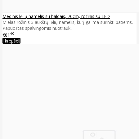
Medinis lėlių namelis su baldais, 70cm, rožinis su LED
Mielas rožinis 3 aukštų lėlių namelis, kurį galima surinkti patiems.
Papuoštas spalvingomis nuotrauk..
40
€81
Į krepšelį