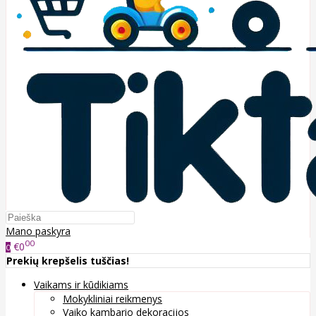
Mano paskyra
00
€0
0
Prekių krepšelis tuščias!
Vaikams ir kūdikiams
Mokykliniai reikmenys
Vaiko kambario dekoracijos