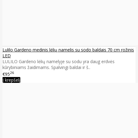
Lulilo Gardeno medinis lėlių namelis su sodo baldais 70 cm rožinis
LED
LULILO Gardeno lėlių namelyje su sodu yra daug erdvės
kūrybiniams žaidimams. Spalvingi baldai ir š..
26
€95
Į krepšelį