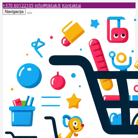
+370 60122105
info@tiktak.lt
Kontaktai
Navigacija