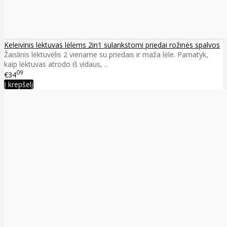
Keleivinis lėktuvas lėlėms 2in1 sulankstomi priedai rožinės spalvos
Žaislinis lėktuvėlis 2 viename su priedais ir maža lėle. Pamatyk,
kaip lėktuvas atrodo iš vidaus, ..
09
€34
Į krepšelį