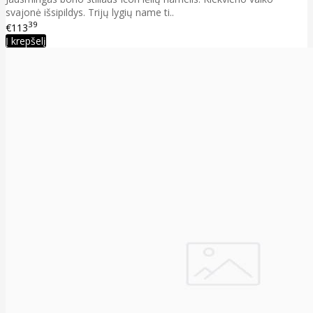
svajonė išsipildys. Trijų lygių name ti..
39
€113
Į krepšelį