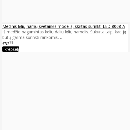
Medinis lėlių namų svetainės modelis, skirtas surinkti LED 8008-A
Iš medžio pagamintas kelių dalių lėlių namelis. Sukurta taip, kad ją
būtų galima surinkti rankomis, ..
18
€32
Į krepšelį