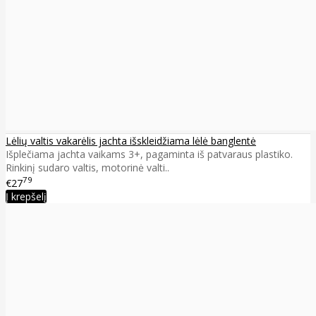
Lėlių valtis vakarėlis jachta išskleidžiama lėlė banglentė
Išplečiama jachta vaikams 3+, pagaminta iš patvaraus plastiko.
Rinkinį sudaro valtis, motorinė valti..
79
€27
Į krepšelį