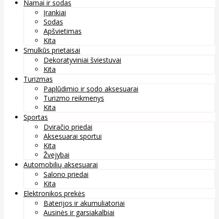
Namai ir sodas
Įrankiai
Sodas
Apšvietimas
Kita
Smulkūs prietaisai
Dekoratyviniai šviestuvai
Kita
Turizmas
Paplūdimio ir sodo aksesuarai
Turizmo reikmenys
Kita
Sportas
Dviračio priedai
Aksesuarai sportui
Kita
Žvejybai
Automobilių aksesuarai
Salono priedai
Kita
Elektronikos prekės
Baterijos ir akumuliatoriai
Ausinės ir garsiakalbiai