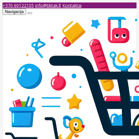
+370 60122105
info@tiktak.lt
Kontaktai
Navigacija