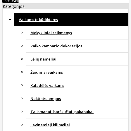
Į krepšelį
Kategorijos
Vaikams ir kūdikiams
Mokykliniai reikmenys
Vaiko kambario dekoracijos
Lėlių nameliai
Žaidimai vaikams
Kaladėlės vaikams
Naktinės lempos
Talismanai, barškučiai, pakabukai
Lavinamieji kilimėliai