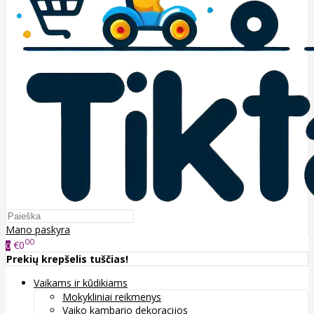
Mano paskyra
00
€0
0
Prekių krepšelis tuščias!
Vaikams ir kūdikiams
Mokykliniai reikmenys
Vaiko kambario dekoracijos