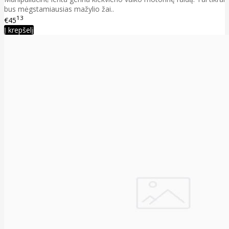
bus mėgstamiausias mažylio žai..
13
€45
Į krepšelį