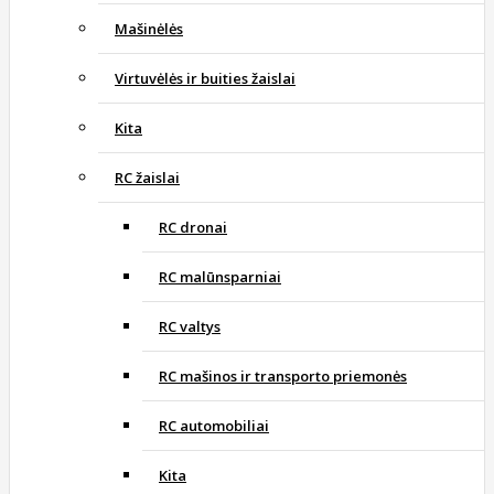
Mašinėlės
Virtuvėlės ir buities žaislai
Kita
RC žaislai
RC dronai
RC malūnsparniai
RC valtys
RC mašinos ir transporto priemonės
RC automobiliai
Kita