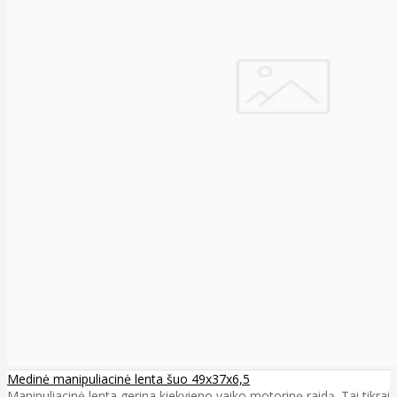
Medinė manipuliacinė lenta šuo 49x37x6,5
Manipuliacinė lenta gerina kiekvieno vaiko motorinę raidą. Tai tikrai