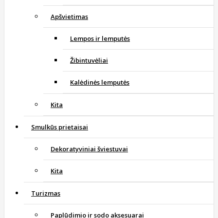
Apšvietimas
Lempos ir lemputės
Žibintuvėliai
Kalėdinės lemputės
Kita
Smulkūs prietaisai
Dekoratyviniai šviestuvai
Kita
Turizmas
Paplūdimio ir sodo aksesuarai