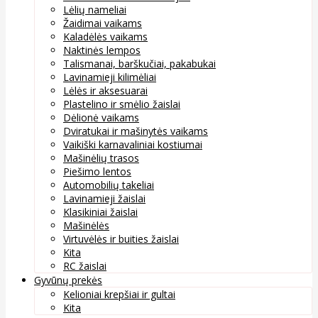
Lėlių nameliai
Žaidimai vaikams
Kaladėlės vaikams
Naktinės lempos
Talismanai, barškučiai, pakabukai
Lavinamieji kilimėliai
Lėlės ir aksesuarai
Plastelino ir smėlio žaislai
Dėlionė vaikams
Dviratukai ir mašinytės vaikams
Vaikiški karnavaliniai kostiumai
Mašinėlių trasos
Piešimo lentos
Automobilių takeliai
Lavinamieji žaislai
Klasikiniai žaislai
Mašinėlės
Virtuvėlės ir buities žaislai
Kita
RC žaislai
Gyvūnų prekės
Kelioniai krepšiai ir gultai
Kita