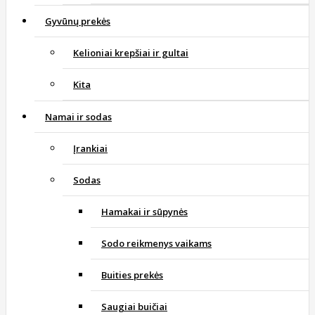
Gyvūnų prekės
Kelioniai krepšiai ir gultai
Kita
Namai ir sodas
Įrankiai
Sodas
Hamakai ir sūpynės
Sodo reikmenys vaikams
Buities prekės
Saugiai buičiai