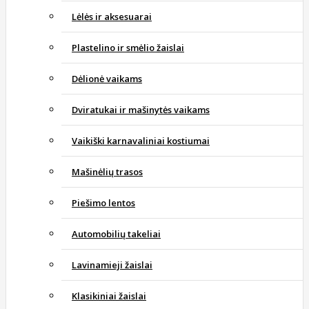
Lėlės ir aksesuarai
Plastelino ir smėlio žaislai
Dėlionė vaikams
Dviratukai ir mašinytės vaikams
Vaikiški karnavaliniai kostiumai
Mašinėlių trasos
Piešimo lentos
Automobilių takeliai
Lavinamieji žaislai
Klasikiniai žaislai