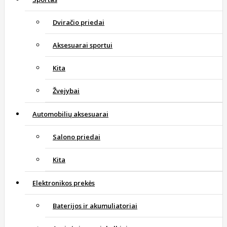
Dviračio priedai
Aksesuarai sportui
Kita
Žvejybai
Automobilių aksesuarai
Salono priedai
Kita
Elektronikos prekės
Baterijos ir akumuliatoriai