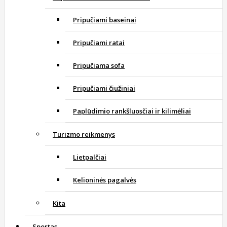
Pripučiami baseinai
Pripučiami ratai
Pripučiama sofa
Pripučiami čiužiniai
Paplūdimio rankšluosčiai ir kilimėliai
Turizmo reikmenys
Lietpalčiai
Kelioninės pagalvės
Kita
Sportas