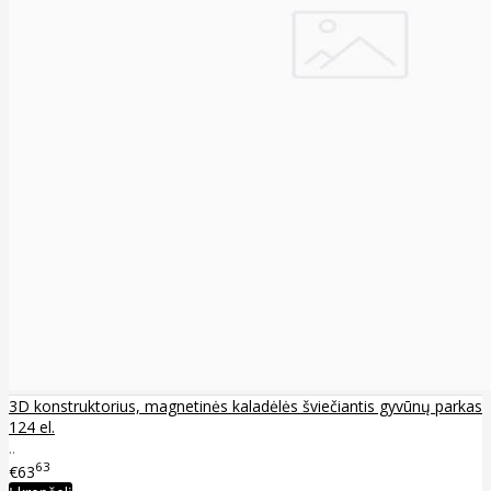
3D konstruktorius, magnetinės kaladėlės šviečiantis gyvūnų parkas
124 el.
..
63
€63