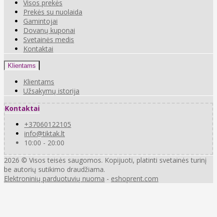
Visos prekės
Prekės su nuolaida
Gamintojai
Dovanų kuponai
Svetainės medis
Kontaktai
Klientams
Klientams
Užsakymų istorija
Kontaktai
+37060122105
info@tiktak.lt
10:00 - 20:00
2026 © Visos teisės saugomos. Kopijuoti, platinti svetainės turinį
be autorių sutikimo draudžiama.
Elektroninių parduotuvių nuoma
-
eshoprent.com