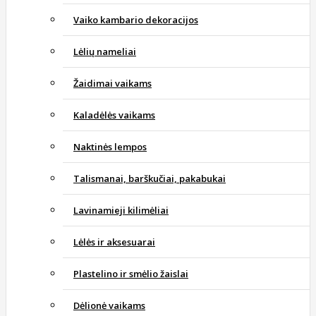
Vaiko kambario dekoracijos
Lėlių nameliai
Žaidimai vaikams
Kaladėlės vaikams
Naktinės lempos
Talismanai, barškučiai, pakabukai
Lavinamieji kilimėliai
Lėlės ir aksesuarai
Plastelino ir smėlio žaislai
Dėlionė vaikams