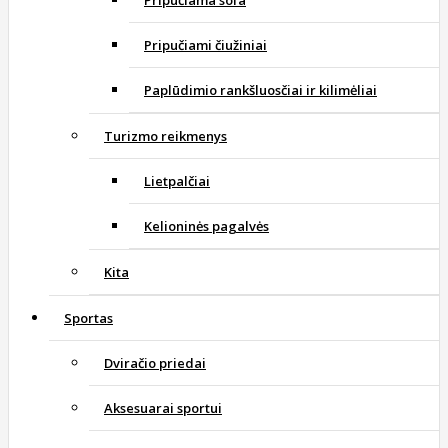
Pripučiama sofa
Pripučiami čiužiniai
Paplūdimio rankšluosčiai ir kilimėliai
Turizmo reikmenys
Lietpalčiai
Kelioninės pagalvės
Kita
Sportas
Dviračio priedai
Aksesuarai sportui