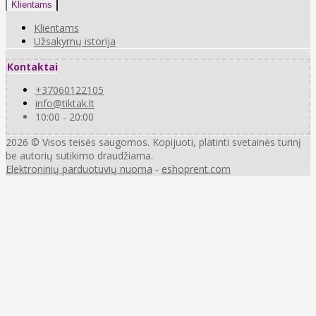
Klientams
Klientams
Užsakymų istorija
Kontaktai
+37060122105
info@tiktak.lt
10:00 - 20:00
2026 © Visos teisės saugomos. Kopijuoti, platinti svetainės turinį
be autorių sutikimo draudžiama.
Elektroninių parduotuvių nuoma
-
eshoprent.com