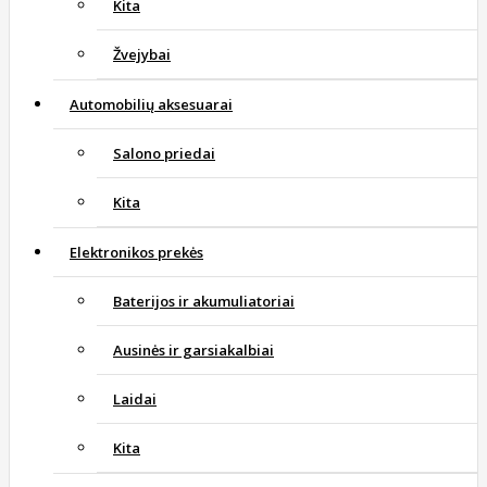
Kita
Žvejybai
Automobilių aksesuarai
Salono priedai
Kita
Elektronikos prekės
Baterijos ir akumuliatoriai
Ausinės ir garsiakalbiai
Laidai
Kita