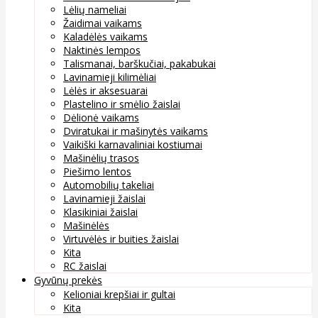
Lėlių nameliai
Žaidimai vaikams
Kaladėlės vaikams
Naktinės lempos
Talismanai, barškučiai, pakabukai
Lavinamieji kilimėliai
Lėlės ir aksesuarai
Plastelino ir smėlio žaislai
Dėlionė vaikams
Dviratukai ir mašinytės vaikams
Vaikiški karnavaliniai kostiumai
Mašinėlių trasos
Piešimo lentos
Automobilių takeliai
Lavinamieji žaislai
Klasikiniai žaislai
Mašinėlės
Virtuvėlės ir buities žaislai
Kita
RC žaislai
Gyvūnų prekės
Kelioniai krepšiai ir gultai
Kita