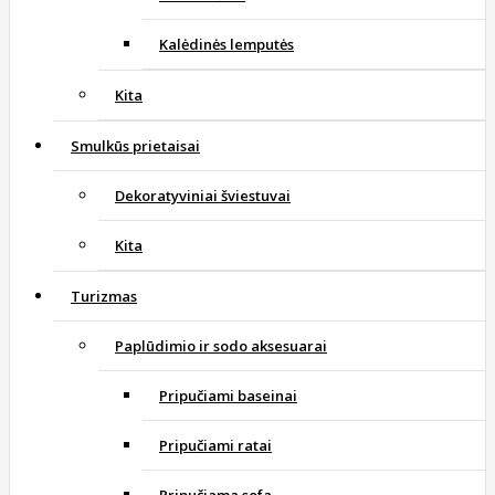
Kalėdinės lemputės
Kita
Smulkūs prietaisai
Dekoratyviniai šviestuvai
Kita
Turizmas
Paplūdimio ir sodo aksesuarai
Pripučiami baseinai
Pripučiami ratai