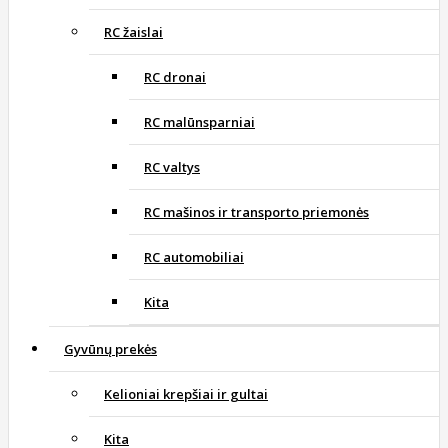
RC žaislai
RC dronai
RC malūnsparniai
RC valtys
RC mašinos ir transporto priemonės
RC automobiliai
Kita
Gyvūnų prekės
Kelioniai krepšiai ir gultai
Kita