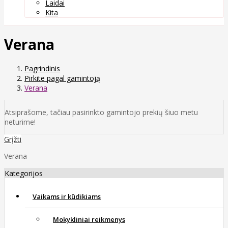
Laidai
Kita
Verana
Pagrindinis
Pirkite pagal gamintoją
Verana
Atsiprašome, tačiau pasirinkto gamintojo prekių šiuo metu
neturime!
Grįžti
Verana
Kategorijos
Vaikams ir kūdikiams
Mokykliniai reikmenys