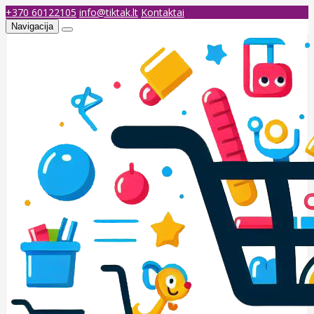
+370 60122105
info@tiktak.lt
Kontaktai
Navigacija