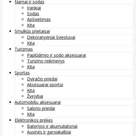
Namai ir sodas
Įrankiai
Sodas
Apšvietimas
Kita
Smulkūs prietaisai
Dekoratyviniai šviestuvai
Kita
Turizmas
Paplūdimio ir sodo aksesuarai
Turizmo reikmenys
Kita
Sportas
Dviračio priedai
Aksesuarai sportui
Kita
Žvejybai
Automobilių aksesuarai
Salono priedai
Kita
Elektronikos prekės
Baterijos ir akumuliatoriai
Ausinės ir garsiakalbiai