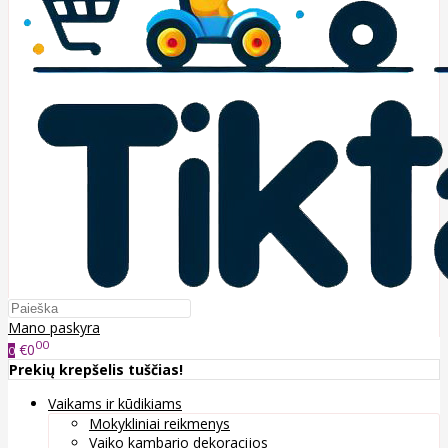
Mano paskyra
00
€0
0
Prekių krepšelis tuščias!
Vaikams ir kūdikiams
Mokykliniai reikmenys
Vaiko kambario dekoracijos