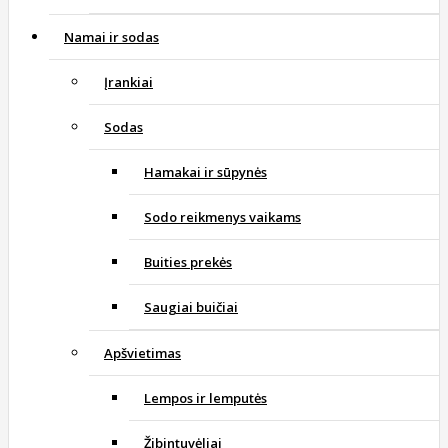
Namai ir sodas
Įrankiai
Sodas
Hamakai ir sūpynės
Sodo reikmenys vaikams
Buities prekės
Saugiai buičiai
Apšvietimas
Lempos ir lemputės
Žibintuvėliai