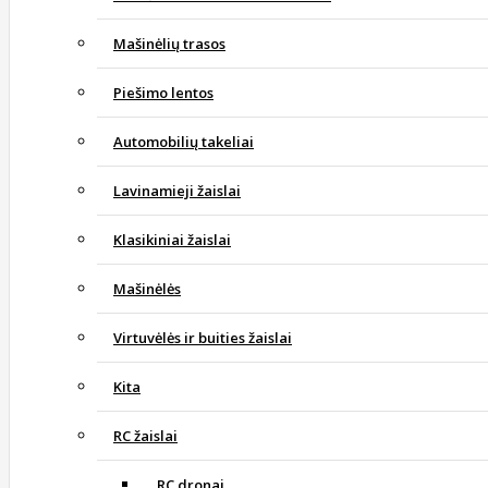
Mašinėlių trasos
Piešimo lentos
Automobilių takeliai
Lavinamieji žaislai
Klasikiniai žaislai
Mašinėlės
Virtuvėlės ir buities žaislai
Kita
RC žaislai
RC dronai