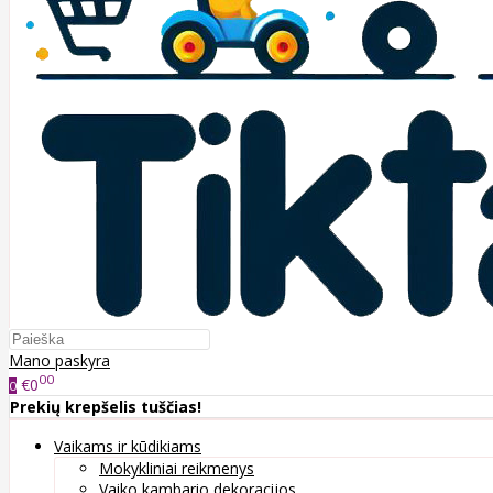
Mano paskyra
00
€0
0
Prekių krepšelis tuščias!
Vaikams ir kūdikiams
Mokykliniai reikmenys
Vaiko kambario dekoracijos