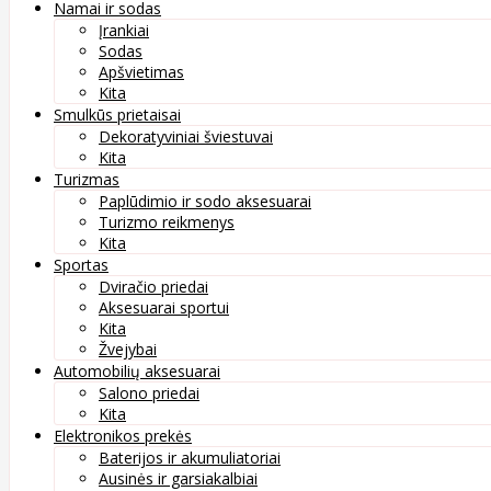
Namai ir sodas
Įrankiai
Sodas
Apšvietimas
Kita
Smulkūs prietaisai
Dekoratyviniai šviestuvai
Kita
Turizmas
Paplūdimio ir sodo aksesuarai
Turizmo reikmenys
Kita
Sportas
Dviračio priedai
Aksesuarai sportui
Kita
Žvejybai
Automobilių aksesuarai
Salono priedai
Kita
Elektronikos prekės
Baterijos ir akumuliatoriai
Ausinės ir garsiakalbiai