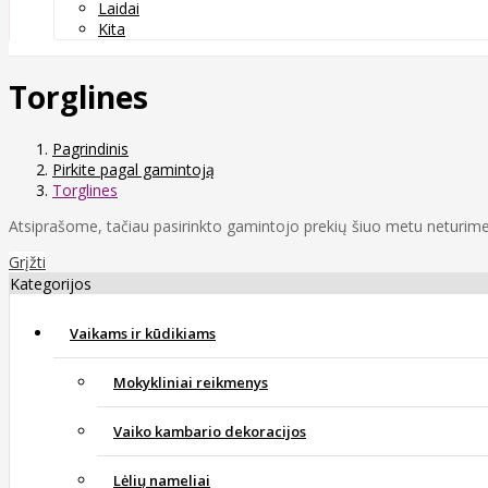
Laidai
Kita
Torglines
Pagrindinis
Pirkite pagal gamintoją
Torglines
Atsiprašome, tačiau pasirinkto gamintojo prekių šiuo metu neturime
Grįžti
Kategorijos
Vaikams ir kūdikiams
Mokykliniai reikmenys
Vaiko kambario dekoracijos
Lėlių nameliai