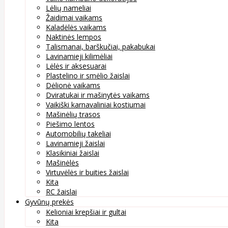
Lėlių nameliai
Žaidimai vaikams
Kaladėlės vaikams
Naktinės lempos
Talismanai, barškučiai, pakabukai
Lavinamieji kilimėliai
Lėlės ir aksesuarai
Plastelino ir smėlio žaislai
Dėlionė vaikams
Dviratukai ir mašinytės vaikams
Vaikiški karnavaliniai kostiumai
Mašinėlių trasos
Piešimo lentos
Automobilių takeliai
Lavinamieji žaislai
Klasikiniai žaislai
Mašinėlės
Virtuvėlės ir buities žaislai
Kita
RC žaislai
Gyvūnų prekės
Kelioniai krepšiai ir gultai
Kita