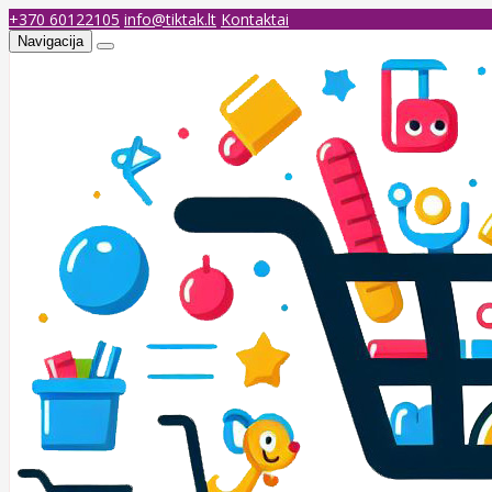
+370 60122105
info@tiktak.lt
Kontaktai
Navigacija