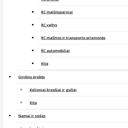
RC malūnsparniai
RC valtys
RC mašinos ir transporto priemonės
RC automobiliai
Kita
Gyvūnų prekės
Kelioniai krepšiai ir gultai
Kita
Namai ir sodas