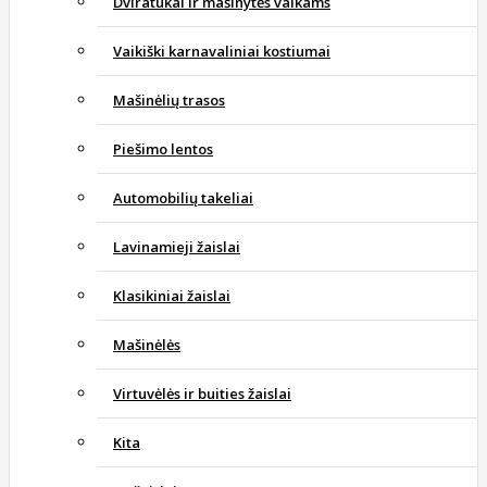
Dviratukai ir mašinytės vaikams
Vaikiški karnavaliniai kostiumai
Mašinėlių trasos
Piešimo lentos
Automobilių takeliai
Lavinamieji žaislai
Klasikiniai žaislai
Mašinėlės
Virtuvėlės ir buities žaislai
Kita