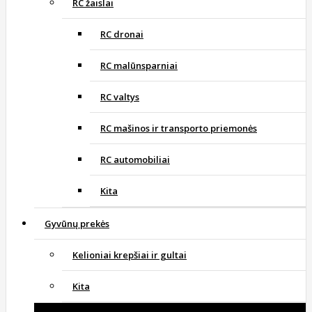
RC žaislai
RC dronai
RC malūnsparniai
RC valtys
RC mašinos ir transporto priemonės
RC automobiliai
Kita
Gyvūnų prekės
Kelioniai krepšiai ir gultai
Kita