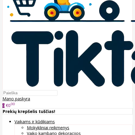
Mano paskyra
00
€0
0
Prekių krepšelis tuščias!
Vaikams ir kūdikiams
Mokykliniai reikmenys
Vaiko kambario dekoracijos