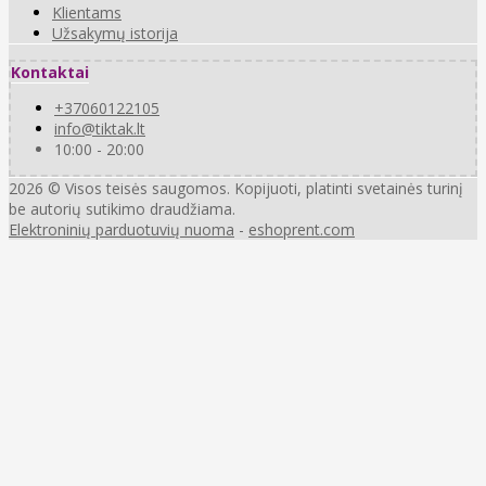
Klientams
Užsakymų istorija
Kontaktai
+37060122105
info@tiktak.lt
10:00 - 20:00
2026 © Visos teisės saugomos. Kopijuoti, platinti svetainės turinį
be autorių sutikimo draudžiama.
Elektroninių parduotuvių nuoma
-
eshoprent.com