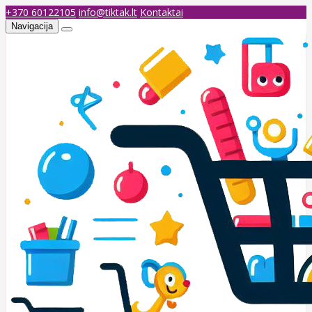
+370 60122105
info@tiktak.lt
Kontaktai
Navigacija