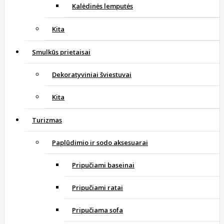
Kalėdinės lemputės
Kita
Smulkūs prietaisai
Dekoratyviniai šviestuvai
Kita
Turizmas
Paplūdimio ir sodo aksesuarai
Pripučiami baseinai
Pripučiami ratai
Pripučiama sofa