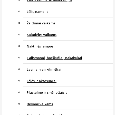
Vaiko kambario dekoracijos
Lėlių nameliai
Žaidimai vaikams
Kaladėlės vaikams
Naktinės lempos
Talismanai, barškučiai, pakabukai
Lavinamieji kilimėliai
Lėlės ir aksesuarai
Plastelino ir smėlio žaislai
Dėlionė vaikams