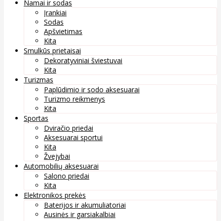
Namai ir sodas
Įrankiai
Sodas
Apšvietimas
Kita
Smulkūs prietaisai
Dekoratyviniai šviestuvai
Kita
Turizmas
Paplūdimio ir sodo aksesuarai
Turizmo reikmenys
Kita
Sportas
Dviračio priedai
Aksesuarai sportui
Kita
Žvejybai
Automobilių aksesuarai
Salono priedai
Kita
Elektronikos prekės
Baterijos ir akumuliatoriai
Ausinės ir garsiakalbiai