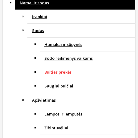
Namai ir sodas
Įrankiai
Sodas
Hamakai ir sūpynės
Sodo reikmenys vaikams
Buities prekės
Saugiai buičiai
Apšvietimas
Lempos ir lemputės
Žibintuvėliai