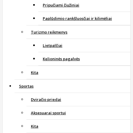
Pripučiami čiužiniai
Paplūdimio rankšluosčiai ir kilimėliai
Turizmo reikmenys
Lietpalčiai
Kelioninės pagalvės
Kita
Sportas
Dviračio priedai
Aksesuarai sportui
Kita