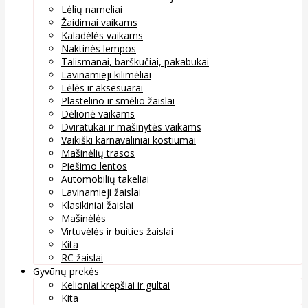
Lėlių nameliai
Žaidimai vaikams
Kaladėlės vaikams
Naktinės lempos
Talismanai, barškučiai, pakabukai
Lavinamieji kilimėliai
Lėlės ir aksesuarai
Plastelino ir smėlio žaislai
Dėlionė vaikams
Dviratukai ir mašinytės vaikams
Vaikiški karnavaliniai kostiumai
Mašinėlių trasos
Piešimo lentos
Automobilių takeliai
Lavinamieji žaislai
Klasikiniai žaislai
Mašinėlės
Virtuvėlės ir buities žaislai
Kita
RC žaislai
Gyvūnų prekės
Kelioniai krepšiai ir gultai
Kita