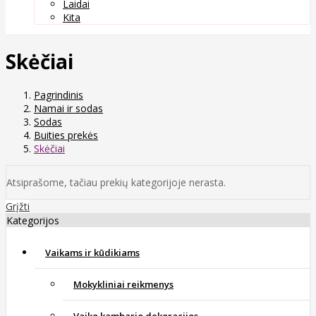
Laidai
Kita
Skėčiai
Pagrindinis
Namai ir sodas
Sodas
Buities prekės
Skėčiai
Atsiprašome, tačiau prekių kategorijoje nerasta.
Grįžti
Kategorijos
Vaikams ir kūdikiams
Mokykliniai reikmenys