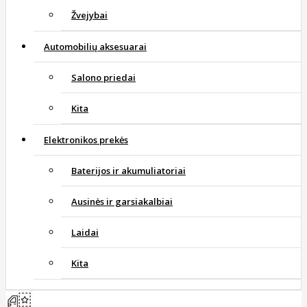
Žvejybai
Automobilių aksesuarai
Salono priedai
Kita
Elektronikos prekės
Baterijos ir akumuliatoriai
Ausinės ir garsiakalbiai
Laidai
Kita