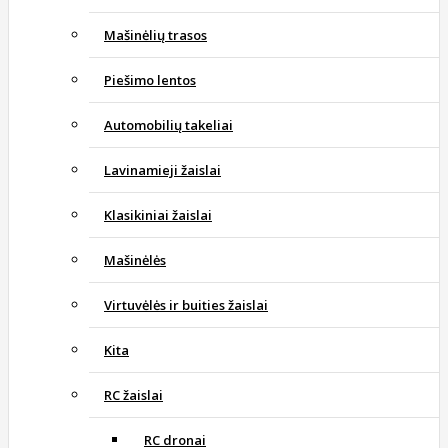
Mašinėlių trasos
Piešimo lentos
Automobilių takeliai
Lavinamieji žaislai
Klasikiniai žaislai
Mašinėlės
Virtuvėlės ir buities žaislai
Kita
RC žaislai
RC dronai