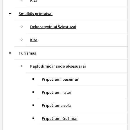
Kita
Smulkūs prietaisai
Dekoratyviniai šviestuvai
Kita
Turizmas
Paplūdimio ir sodo aksesuarai
Pripučiami baseinai
Pripučiami ratai
Pripučiama sofa
Pripučiami čiužiniai