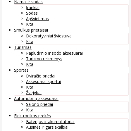
Namai ir sodas
Įrankiai
Sodas
Apšvietimas
Kita
Smulkūs prietaisai
Dekoratyviniai šviestuvai
Kita
Turizmas
Paplūdimio ir sodo aksesuarai
Turizmo reikmenys
Kita
Sportas
Dviračio priedai
Aksesuarai sportui
Kita
Žvejybai
Automobilių aksesuarai
Salono priedai
Kita
Elektronikos prekės
Baterijos ir akumuliatoriai
Ausinės ir garsiakalbiai