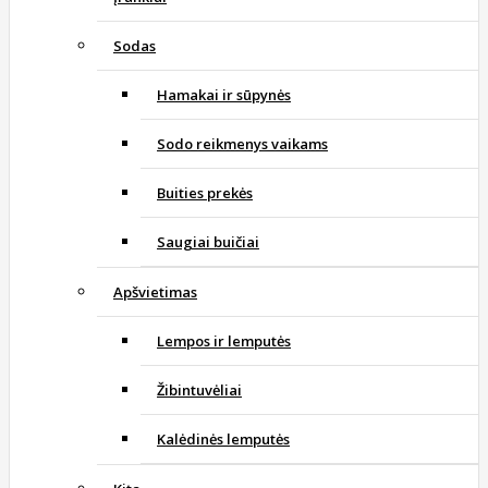
Sodas
Hamakai ir sūpynės
Sodo reikmenys vaikams
Buities prekės
Saugiai buičiai
Apšvietimas
Lempos ir lemputės
Žibintuvėliai
Kalėdinės lemputės