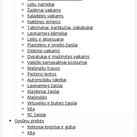
Lėlių nameliai
Žaidimai vaikams
Kaladėlės vaikams
Naktinės lempos
Talismanai, barškučiai, pakabukai
Lavinamieji kilimėliai
Lėlės ir aksesuarai
Plastelino ir smėlio žaislai
Dėlionė vaikams
Dviratukai ir mašinytės vaikams
Vaikiški karnavaliniai kostiumai
Mašinėlių trasos
Piešimo lentos
Automobilių takeliai
Lavinamieji žaislai
Klasikiniai žaislai
Mašinėlės
Virtuvėlės ir buities žaislai
Kita
RC žaislai
Gyvūnų prekės
Kelioniai krepšiai ir gultai
Kita