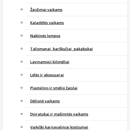
Žaidimai vaikams
Kaladėlės vaikams
Naktinės lempos
Talismanai, barškučiai, pakabukai
Lavinamieji kilimėliai
Lėlės ir aksesuarai
Plastelino ir smėlio žaislai
Dėlionė vaikams
Dviratukai ir mašinytės vaikams
Vaikiški karnavaliniai kostiumai