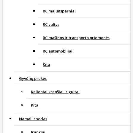
RC malūnsparniai
RC valtys
RC mašinos ir transporto priemonės
RC automobiliai
Kita
Gyvūnų prekės
Kelioniai krepšiai ir gultai
Kita
Namai ir sodas
Įrankiai