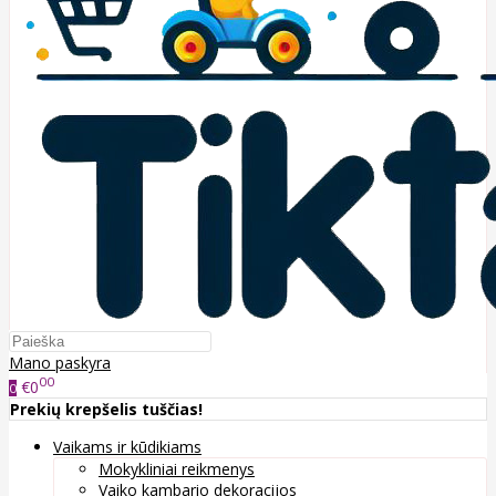
Mano paskyra
00
€0
0
Prekių krepšelis tuščias!
Vaikams ir kūdikiams
Mokykliniai reikmenys
Vaiko kambario dekoracijos