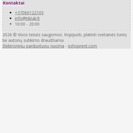
Kontaktai
+37060122105
info@tiktak.lt
10:00 - 20:00
2026 © Visos teisės saugomos. Kopijuoti, platinti svetainės turinį
be autorių sutikimo draudžiama.
Elektroninių parduotuvių nuoma
-
eshoprent.com