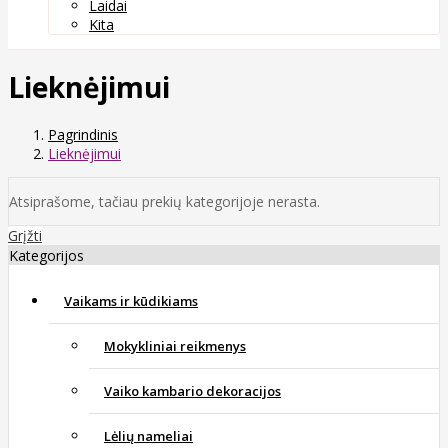
Laidai
Kita
Lieknėjimui
Pagrindinis
Lieknėjimui
Atsiprašome, tačiau prekių kategorijoje nerasta.
Grįžti
Kategorijos
Vaikams ir kūdikiams
Mokykliniai reikmenys
Vaiko kambario dekoracijos
Lėlių nameliai