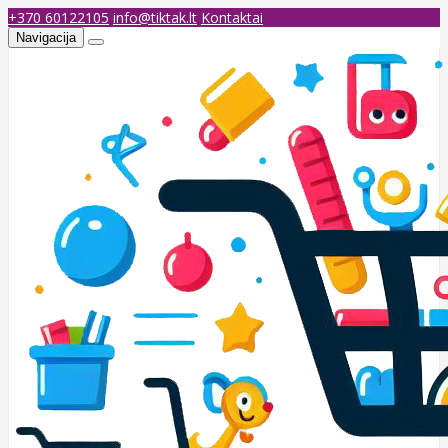
+370 60122105
info@tiktak.lt
Kontaktai
Navigacija