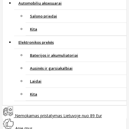
Automobilių aksesuarai
Salono priedai
Kita
Elektronikos prekės
Baterijos ir akumuliatoriai
Ausinės ir garsiakalbiai
Laidai
Kita
Nemokamas pristatymas Lietuvoje nuo 89 Eur
Apie mus