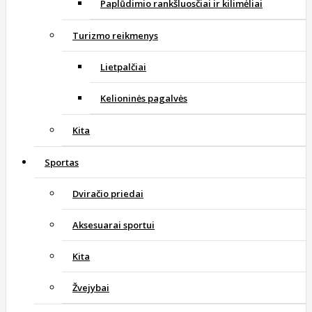
Paplūdimio rankšluosčiai ir kilimėliai
Turizmo reikmenys
Lietpalčiai
Kelioninės pagalvės
Kita
Sportas
Dviračio priedai
Aksesuarai sportui
Kita
Žvejybai