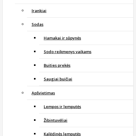
Įrankiai
Sodas
Hamakai ir sūpynės
Sodo reikmenys vaikams
Buities prekės
Saugiai buičiai
Apšvietimas
Lempos ir lemputės
Žibintuvėliai
Kalėdinės lemputės