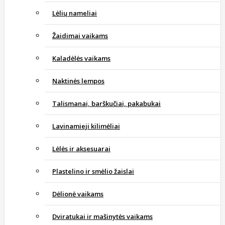
Lėlių nameliai
Žaidimai vaikams
Kaladėlės vaikams
Naktinės lempos
Talismanai, barškučiai, pakabukai
Lavinamieji kilimėliai
Lėlės ir aksesuarai
Plastelino ir smėlio žaislai
Dėlionė vaikams
Dviratukai ir mašinytės vaikams