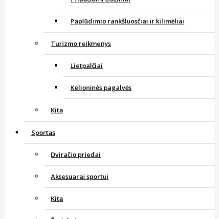
Paplūdimio rankšluosčiai ir kilimėliai
Turizmo reikmenys
Lietpalčiai
Kelioninės pagalvės
Kita
Sportas
Dviračio priedai
Aksesuarai sportui
Kita