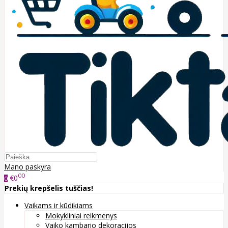
Mano paskyra
00
€0
0
Prekių krepšelis tuščias!
Vaikams ir kūdikiams
Mokykliniai reikmenys
Vaiko kambario dekoracijos