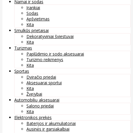
Namai ir sodas
Įrankiai
Sodas
Apšvietimas
Kita
Smulkūs prietaisai
Dekoratyviniai šviestuvai
Kita
Turizmas
Paplūdimio ir sodo aksesuarai
Turizmo reikmenys
Kita
Sportas
Dviračio priedai
Aksesuarai sportui
Kita
Žvejybai
Automobilių aksesuarai
Salono priedai
Kita
Elektronikos prekės
Baterijos ir akumuliatoriai
Ausinės ir garsiakalbiai