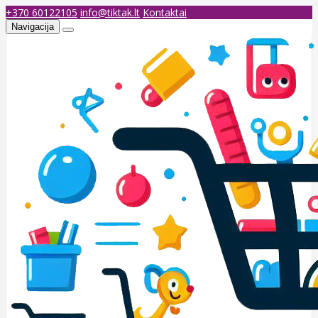
+370 60122105
info@tiktak.lt
Kontaktai
Navigacija