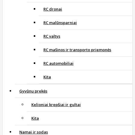
RC dronai
RC malūnsparniai
RC valtys
RC mašinos ir transporto priemonės
RC automobiliai
Kita
Gyvūnų prekės
Kelioniai krepšiai ir gultai
Kita
Namai ir sodas