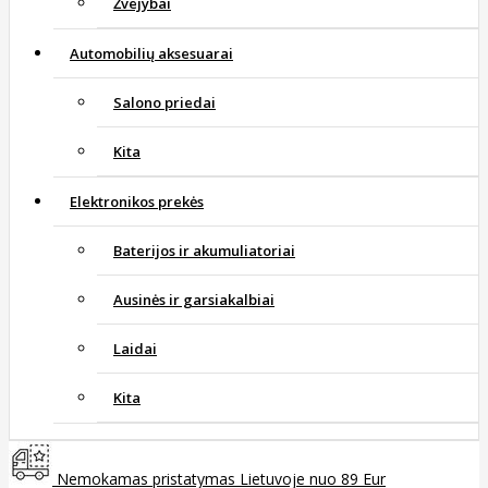
Žvejybai
Automobilių aksesuarai
Salono priedai
Kita
Elektronikos prekės
Baterijos ir akumuliatoriai
Ausinės ir garsiakalbiai
Laidai
Kita
Nemokamas pristatymas Lietuvoje nuo 89 Eur