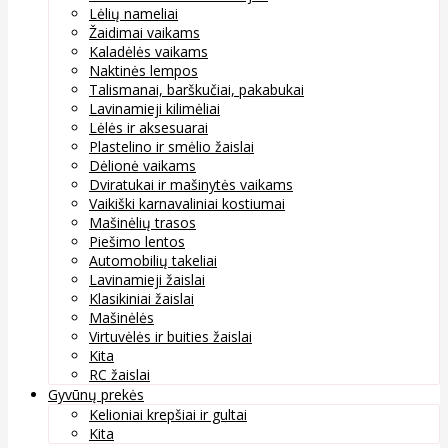
Lėlių nameliai
Žaidimai vaikams
Kaladėlės vaikams
Naktinės lempos
Talismanai, barškučiai, pakabukai
Lavinamieji kilimėliai
Lėlės ir aksesuarai
Plastelino ir smėlio žaislai
Dėlionė vaikams
Dviratukai ir mašinytės vaikams
Vaikiški karnavaliniai kostiumai
Mašinėlių trasos
Piešimo lentos
Automobilių takeliai
Lavinamieji žaislai
Klasikiniai žaislai
Mašinėlės
Virtuvėlės ir buities žaislai
Kita
RC žaislai
Gyvūnų prekės
Kelioniai krepšiai ir gultai
Kita