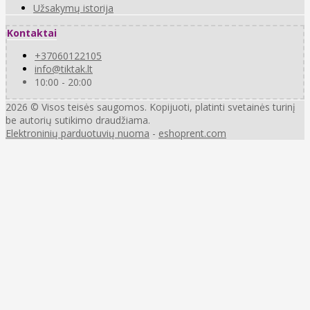
Užsakymų istorija
Kontaktai
+37060122105
info@tiktak.lt
10:00 - 20:00
2026 © Visos teisės saugomos. Kopijuoti, platinti svetainės turinį
be autorių sutikimo draudžiama.
Elektroninių parduotuvių nuoma
-
eshoprent.com