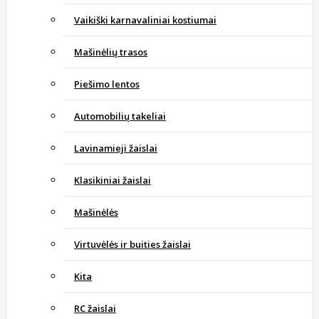
Vaikiški karnavaliniai kostiumai
Mašinėlių trasos
Piešimo lentos
Automobilių takeliai
Lavinamieji žaislai
Klasikiniai žaislai
Mašinėlės
Virtuvėlės ir buities žaislai
Kita
RC žaislai