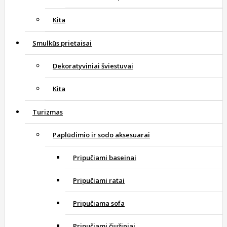
Kita
Smulkūs prietaisai
Dekoratyviniai šviestuvai
Kita
Turizmas
Paplūdimio ir sodo aksesuarai
Pripučiami baseinai
Pripučiami ratai
Pripučiama sofa
Pripučiami čiužiniai