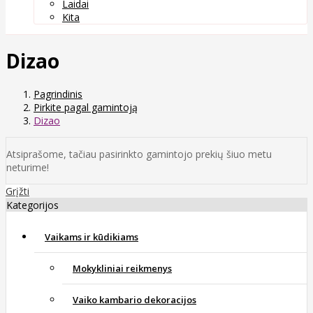
Laidai
Kita
Dizao
Pagrindinis
Pirkite pagal gamintoją
Dizao
Atsiprašome, tačiau pasirinkto gamintojo prekių šiuo metu
neturime!
Grįžti
Kategorijos
Vaikams ir kūdikiams
Mokykliniai reikmenys
Vaiko kambario dekoracijos