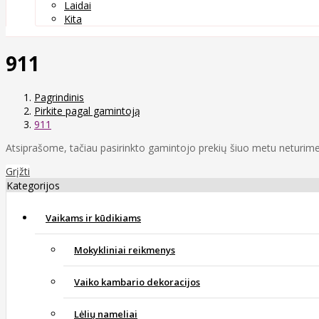
Laidai
Kita
911
Pagrindinis
Pirkite pagal gamintoją
911
Atsiprašome, tačiau pasirinkto gamintojo prekių šiuo metu neturime
Grįžti
Kategorijos
Vaikams ir kūdikiams
Mokykliniai reikmenys
Vaiko kambario dekoracijos
Lėlių nameliai