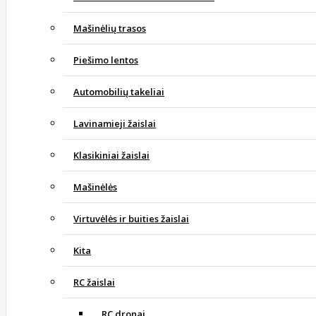
Mašinėlių trasos
Piešimo lentos
Automobilių takeliai
Lavinamieji žaislai
Klasikiniai žaislai
Mašinėlės
Virtuvėlės ir buities žaislai
Kita
RC žaislai
RC dronai