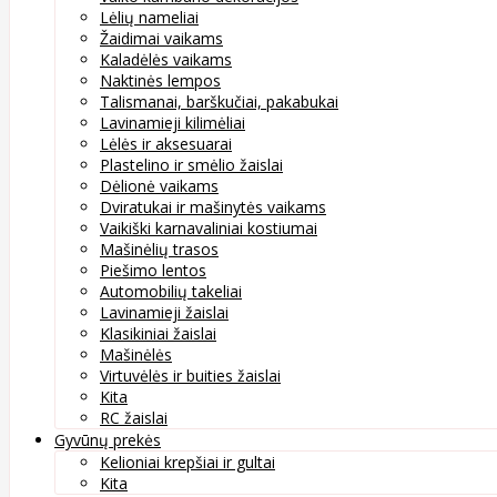
Lėlių nameliai
Žaidimai vaikams
Kaladėlės vaikams
Naktinės lempos
Talismanai, barškučiai, pakabukai
Lavinamieji kilimėliai
Lėlės ir aksesuarai
Plastelino ir smėlio žaislai
Dėlionė vaikams
Dviratukai ir mašinytės vaikams
Vaikiški karnavaliniai kostiumai
Mašinėlių trasos
Piešimo lentos
Automobilių takeliai
Lavinamieji žaislai
Klasikiniai žaislai
Mašinėlės
Virtuvėlės ir buities žaislai
Kita
RC žaislai
Gyvūnų prekės
Kelioniai krepšiai ir gultai
Kita