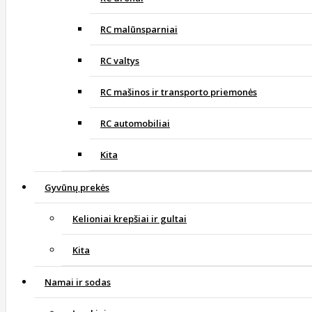
RC malūnsparniai
RC valtys
RC mašinos ir transporto priemonės
RC automobiliai
Kita
Gyvūnų prekės
Kelioniai krepšiai ir gultai
Kita
Namai ir sodas