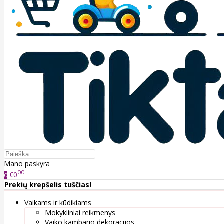
Mano paskyra
00
€0
0
Prekių krepšelis tuščias!
Vaikams ir kūdikiams
Mokykliniai reikmenys
Vaiko kambario dekoracijos