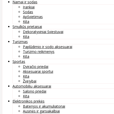
Namai ir sodas
Įrankiai
Sodas
Apšvietimas
Kita
Smulkūs prietaisai
Dekoratyviniai šviestuvai
Kita
Turizmas
Paplūdimio ir sodo aksesuarai
Turizmo reikmenys
Kita
Sportas
Dviračio priedai
Aksesuarai sportui
Kita
Žvejybai
Automobilių aksesuarai
Salono priedai
Kita
Elektronikos prekės
Baterijos ir akumuliatoriai
Ausinės ir garsiakalbiai