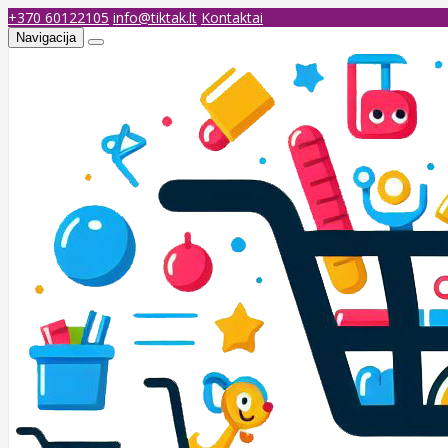
+370 60122105
info@tiktak.lt
Kontaktai
Navigacija