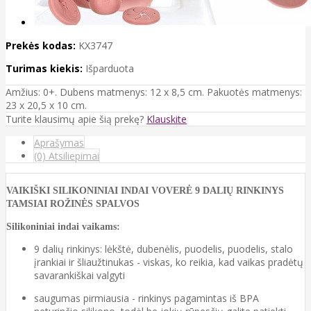
Prekės kodas:
KX3747
Turimas kiekis:
Išparduota
Amžius: 0+. Dubens matmenys: 12 x 8,5 cm. Pakuotės matmenys:
23 x 20,5 x 10 cm.
Turite klausimų apie šią prekę?
Klauskite
Aprašymas
(0) Atsiliepimai
VAIKIŠKI SILIKONINIAI INDAI VOVERĖ 9 DALIŲ RINKINYS
TAMSIAI ROŽINĖS SPALVOS
Silikoniniai indai vaikams:
9 dalių rinkinys: lėkštė, dubenėlis, puodelis, puodelis, stalo
įrankiai ir šliaužtinukas - viskas, ko reikia, kad vaikas pradėtų
savarankiškai valgyti
saugumas pirmiausia - rinkinys pagamintas iš BPA