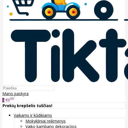
Mano paskyra
00
€0
0
Prekių krepšelis tuščias!
Vaikams ir kūdikiams
Mokykliniai reikmenys
Vaiko kambario dekoracijos