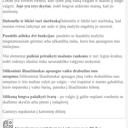
Lėkštė yra voverės formos, kuri lydės jūsų vaiką valgant ir skatins jį baigti
valgyti.
Joje yra trys skyriai
, todėl lengvai atskirsite maistą, kad jis
nesiliestų.
Dubenėlis ir lėkštė turi siurbtuką
Dubenėlis ir lėkštė turi siurbtuką, kad
maistas tvirtai laikytųsi ant stalo ir jūsų mažylis negalėtų jo nuversti.
Puodelis atlieka dvi funkcijas:
puodelis su šiaudeliu mažylio
mėgstamiausiam gėrimui arba užkandžių indas, kuris bus apsaugotas nuo
išsiliejimo.
Visi elementai
puikiai pritaikyti mažoms rankoms
ir turi lygius kraštus,
todėl rinkinys idealiai tinka savarankiško valgymo mokymui.
Silikoninis šliaužtinukas apsaugos vaiko drabužius nuo
sutepimo.
Silikoniniai šliaužtinukai apsaugos jūsų vaiko drabužėlius nuo
sutepimo ir leis mažiau valyti po valgio - visi trupiniai ir maisto gabalėliai,
kurie nepatenka į vaiko burną, patenka į šliaužtinuko kišenę.
Silikoną lengva palaikyti švarų
- po valgio jį galite nuplauti vandeniu su
skalbimo skysčiu arba įmesti į indaplovę.
Gaminys supakuotas į kartoninę dėžutę.