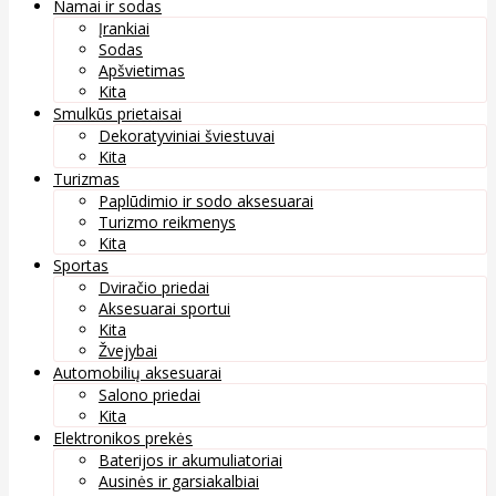
Namai ir sodas
Įrankiai
Sodas
Apšvietimas
Kita
Smulkūs prietaisai
Dekoratyviniai šviestuvai
Kita
Turizmas
Paplūdimio ir sodo aksesuarai
Turizmo reikmenys
Kita
Sportas
Dviračio priedai
Aksesuarai sportui
Kita
Žvejybai
Automobilių aksesuarai
Salono priedai
Kita
Elektronikos prekės
Baterijos ir akumuliatoriai
Ausinės ir garsiakalbiai