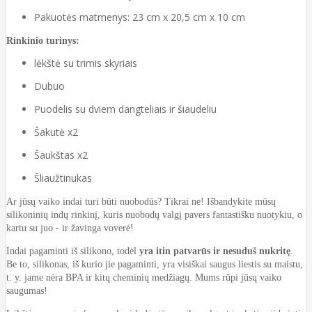
Pakuotės matmenys: 23 cm x 20,5 cm x 10 cm
Rinkinio turinys:
lėkštė su trimis skyriais
Dubuo
Puodelis su dviem dangteliais ir šiaudeliu
Šakutė x2
Šaukštas x2
Šliaužtinukas
Ar jūsų vaiko indai turi būti nuobodūs? Tikrai ne! Išbandykite mūsų
silikoninių indų rinkinį, kuris nuobodų valgį pavers fantastišku nuotykiu, o
kartu su juo - ir žavinga voverė!
Indai pagaminti iš silikono, todėl
yra itin patvarūs ir nesuduš nukritę
.
Be to, silikonas, iš kurio jie pagaminti, yra visiškai saugus liestis su maistu,
t. y. jame nėra BPA ir kitų cheminių medžiagų. Mums rūpi jūsų vaiko
saugumas!