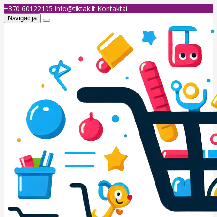
+370 60122105
info@tiktak.lt
Kontaktai
Navigacija