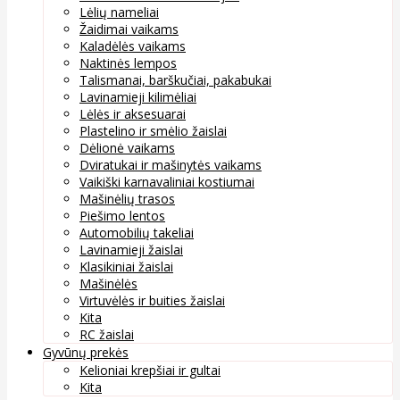
Lėlių nameliai
Žaidimai vaikams
Kaladėlės vaikams
Naktinės lempos
Talismanai, barškučiai, pakabukai
Lavinamieji kilimėliai
Lėlės ir aksesuarai
Plastelino ir smėlio žaislai
Dėlionė vaikams
Dviratukai ir mašinytės vaikams
Vaikiški karnavaliniai kostiumai
Mašinėlių trasos
Piešimo lentos
Automobilių takeliai
Lavinamieji žaislai
Klasikiniai žaislai
Mašinėlės
Virtuvėlės ir buities žaislai
Kita
RC žaislai
Gyvūnų prekės
Kelioniai krepšiai ir gultai
Kita