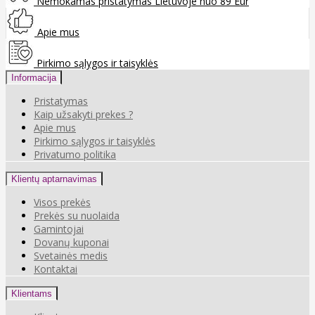
Nemokamas pristatymas Lietuvoje nuo 89 Eur
Apie mus
Pirkimo sąlygos ir taisyklės
Informacija
Pristatymas
Kaip užsakyti prekes ?
Apie mus
Pirkimo sąlygos ir taisyklės
Privatumo politika
Klientų aptarnavimas
Visos prekės
Prekės su nuolaida
Gamintojai
Dovanų kuponai
Svetainės medis
Kontaktai
Klientams