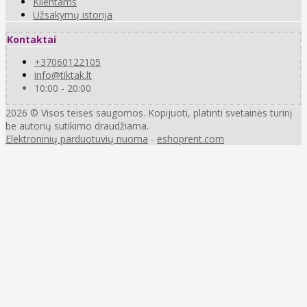
Klientams
Užsakymų istorija
Kontaktai
+37060122105
info@tiktak.lt
10:00 - 20:00
2026 © Visos teisės saugomos. Kopijuoti, platinti svetainės turinį
be autorių sutikimo draudžiama.
Elektroninių parduotuvių nuoma
-
eshoprent.com