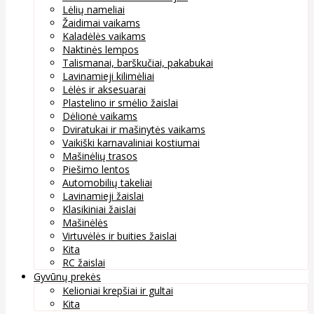
Lėlių nameliai
Žaidimai vaikams
Kaladėlės vaikams
Naktinės lempos
Talismanai, barškučiai, pakabukai
Lavinamieji kilimėliai
Lėlės ir aksesuarai
Plastelino ir smėlio žaislai
Dėlionė vaikams
Dviratukai ir mašinytės vaikams
Vaikiški karnavaliniai kostiumai
Mašinėlių trasos
Piešimo lentos
Automobilių takeliai
Lavinamieji žaislai
Klasikiniai žaislai
Mašinėlės
Virtuvėlės ir buities žaislai
Kita
RC žaislai
Gyvūnų prekės
Kelioniai krepšiai ir gultai
Kita