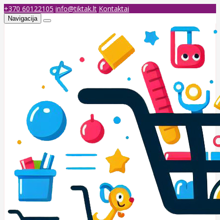
+370 60122105
info@tiktak.lt
Kontaktai
Navigacija