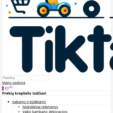
Mano paskyra
00
€0
0
Prekių krepšelis tuščias!
Vaikams ir kūdikiams
Mokykliniai reikmenys
Vaiko kambario dekoracijos