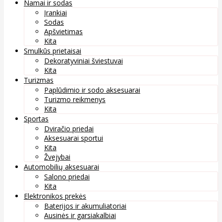
Namai ir sodas
Įrankiai
Sodas
Apšvietimas
Kita
Smulkūs prietaisai
Dekoratyviniai šviestuvai
Kita
Turizmas
Paplūdimio ir sodo aksesuarai
Turizmo reikmenys
Kita
Sportas
Dviračio priedai
Aksesuarai sportui
Kita
Žvejybai
Automobilių aksesuarai
Salono priedai
Kita
Elektronikos prekės
Baterijos ir akumuliatoriai
Ausinės ir garsiakalbiai