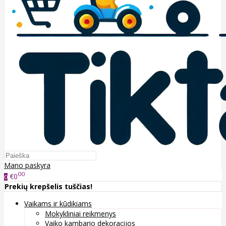
Mano paskyra
00
€0
0
Prekių krepšelis tuščias!
Vaikams ir kūdikiams
Mokykliniai reikmenys
Vaiko kambario dekoracijos