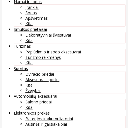
Namai ir sodas
Įrankiai
Sodas
Apšvietimas
Kita
Smulkūs prietaisai
Dekoratyviniai šviestuvai
Kita
Turizmas
Paplūdimio ir sodo aksesuarai
Turizmo reikmenys
Kita
Sportas
Dviračio priedai
Aksesuarai sportui
Kita
Žvejybai
Automobilių aksesuarai
Salono priedai
Kita
Elektronikos prekės
Baterijos ir akumuliatoriai
Ausinės ir garsiakalbiai