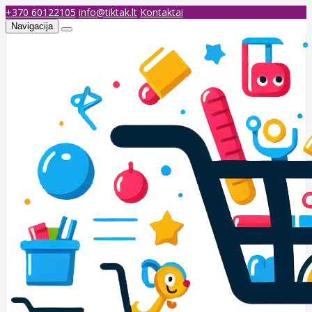
+370 60122105
info@tiktak.lt
Kontaktai
Navigacija