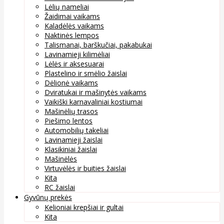
Lėlių nameliai
Žaidimai vaikams
Kaladėlės vaikams
Naktinės lempos
Talismanai, barškučiai, pakabukai
Lavinamieji kilimėliai
Lėlės ir aksesuarai
Plastelino ir smėlio žaislai
Dėlionė vaikams
Dviratukai ir mašinytės vaikams
Vaikiški karnavaliniai kostiumai
Mašinėlių trasos
Piešimo lentos
Automobilių takeliai
Lavinamieji žaislai
Klasikiniai žaislai
Mašinėlės
Virtuvėlės ir buities žaislai
Kita
RC žaislai
Gyvūnų prekės
Kelioniai krepšiai ir gultai
Kita