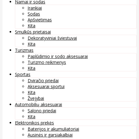
Namai ir sodas
Įrankiai
Sodas
Apšvietimas
Kita
Smulkūs prietaisai
Dekoratyviniai šviestuvai
Kita
Turizmas
Paplūdimio ir sodo aksesuarai
Turizmo reikmenys
Kita
Sportas
Dviračio priedai
Aksesuarai sportui
Kita
Žvejybai
Automobilių aksesuarai
Salono priedai
Kita
Elektronikos prekės
Baterijos ir akumuliatoriai
Ausinės ir garsiakalbiai