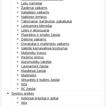
Lėlių nameliai
Žaidimai vaikams
Kaladėlės vaikams
Naktinės lempos
Talismanai, barškučiai, pakabukai
Lavinamieji kilimėliai
Lėlės ir aksesuarai
Plastelino ir smėlio žaislai
Dėlionė vaikams
Dviratukai ir mašinytės vaikams
Vaikiški karnavaliniai kostiumai
Mašinėlių trasos
Piešimo lentos
Automobilių takeliai
Lavinamieji žaislai
Klasikiniai žaislai
Mašinėlės
Virtuvėlės ir buities žaislai
Kita
RC žaislai
Gyvūnų prekės
Kelioniai krepšiai ir gultai
Kita