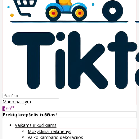
Mano paskyra
00
€0
0
Prekių krepšelis tuščias!
Vaikams ir kūdikiams
Mokykliniai reikmenys
Vaiko kambario dekoracijos