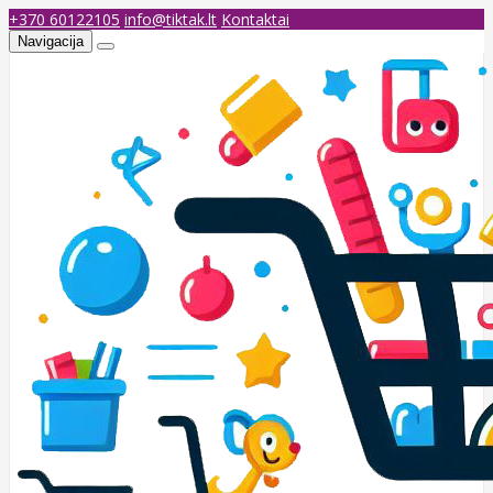
+370 60122105
info@tiktak.lt
Kontaktai
Navigacija