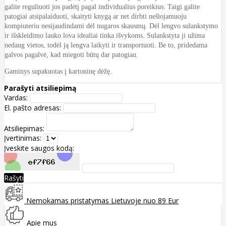
galite reguliuoti jos padėtį pagal individualius poreikius. Taigi galite
patogiai atsipalaiduoti, skaityti knygą ar net dirbti nešiojamuoju
kompiuteriu nesijaudindami dėl nugaros skausmų. Dėl lengvo sulankstymo
ir išskleidimo lauko lova idealiai tinka išvykoms. Sulankstyta ji užima
nedaug vietos, todėl ją lengva laikyti ir transportuoti. Be to, pridedama
galvos pagalvė, kad miegoti būtų dar patogiau.
Gaminys supakuotas į kartoninę dėžę.
Parašyti atsiliepimą
Vardas:
El. pašto adresas:
Atsiliepimas:
Įvertinimas:
Įveskite saugos kodą:
Rašyti
Nemokamas pristatymas Lietuvoje nuo 89 Eur
Apie mus