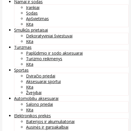
Namai ir sodas
Įrankiai
Sodas
Apšvietimas
Kita
Smulkūs prietaisai
Dekoratyviniai šviestuvai
Kita
Turizmas
Paplūdimio ir sodo aksesuarai
Turizmo reikmenys
Kita
Sportas
Dviračio priedai
Aksesuarai sportui
Kita
Žvejybai
Automobilių aksesuarai
Salono priedai
Kita
Elektronikos prekės
Baterijos ir akumuliatoriai
Ausinės ir garsiakalbiai