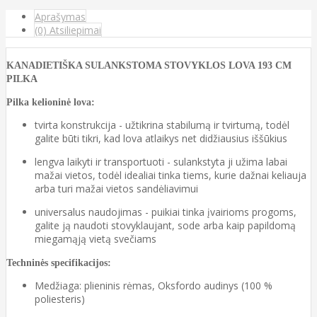
Aprašymas
(0) Atsiliepimai
KANADIETIŠKA SULANKSTOMA STOVYKLOS LOVA 193 CM
PILKA
Pilka kelioninė lova:
tvirta konstrukcija - užtikrina stabilumą ir tvirtumą, todėl
galite būti tikri, kad lova atlaikys net didžiausius iššūkius
lengva laikyti ir transportuoti - sulankstyta ji užima labai
mažai vietos, todėl idealiai tinka tiems, kurie dažnai keliauja
arba turi mažai vietos sandėliavimui
universalus naudojimas - puikiai tinka įvairioms progoms,
galite ją naudoti stovyklaujant, sode arba kaip papildomą
miegamąją vietą svečiams
Techninės specifikacijos:
Medžiaga: plieninis rėmas, Oksfordo audinys (100 %
poliesteris)