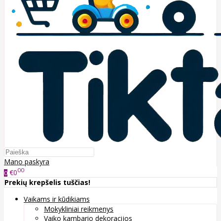
Mano paskyra
00
€0
0
Prekių krepšelis tuščias!
Vaikams ir kūdikiams
Mokykliniai reikmenys
Vaiko kambario dekoracijos