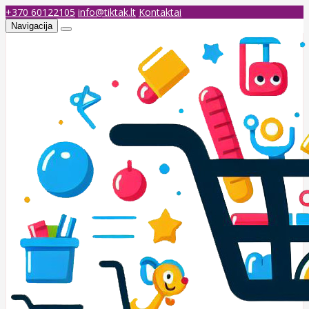
+370 60122105
info@tiktak.lt
Kontaktai
Navigacija