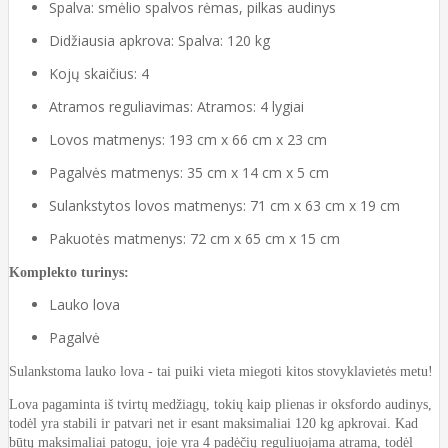
Spalva: smėlio spalvos rėmas, pilkas audinys
Didžiausia apkrova: Spalva: 120 kg
Kojų skaičius: 4
Atramos reguliavimas: Atramos: 4 lygiai
Lovos matmenys: 193 cm x 66 cm x 23 cm
Pagalvės matmenys: 35 cm x 14 cm x 5 cm
Sulankstytos lovos matmenys: 71 cm x 63 cm x 19 cm
Pakuotės matmenys: 72 cm x 65 cm x 15 cm
Komplekto turinys:
Lauko lova
Pagalvė
Sulankstoma lauko lova - tai puiki vieta miegoti kitos stovyklavietės metu!
Lova pagaminta iš tvirtų medžiagų, tokių kaip plienas ir oksfordo audinys,
todėl yra stabili ir patvari net ir esant maksimaliai 120 kg apkrovai. Kad
būtų maksimaliai patogu, joje yra 4 padėčių reguliuojama atrama, todėl