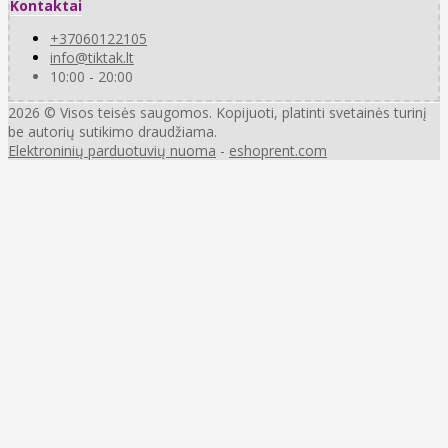
Kontaktai
+37060122105
info@tiktak.lt
10:00 - 20:00
2026 © Visos teisės saugomos. Kopijuoti, platinti svetainės turinį
be autorių sutikimo draudžiama.
Elektroninių parduotuvių nuoma
-
eshoprent.com