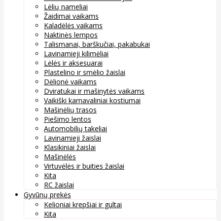
Lėlių nameliai
Žaidimai vaikams
Kaladėlės vaikams
Naktinės lempos
Talismanai, barškučiai, pakabukai
Lavinamieji kilimėliai
Lėlės ir aksesuarai
Plastelino ir smėlio žaislai
Dėlionė vaikams
Dviratukai ir mašinytės vaikams
Vaikiški karnavaliniai kostiumai
Mašinėlių trasos
Piešimo lentos
Automobilių takeliai
Lavinamieji žaislai
Klasikiniai žaislai
Mašinėlės
Virtuvėlės ir buities žaislai
Kita
RC žaislai
Gyvūnų prekės
Kelioniai krepšiai ir gultai
Kita