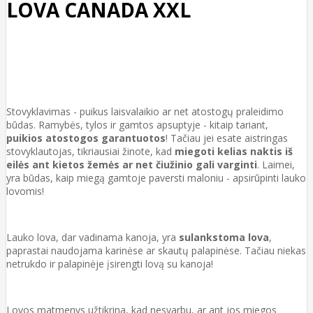
LOVA CANADA XXL
Stovyklavimas - puikus laisvalaikio ar net atostogų praleidimo
būdas. Ramybės, tylos ir gamtos apsuptyje - kitaip tariant,
puikios atostogos garantuotos
! Tačiau jei esate aistringas
stovyklautojas, tikriausiai žinote, kad
miegoti kelias naktis iš
eilės ant kietos žemės ar net čiužinio gali varginti
. Laimei,
yra būdas, kaip miegą gamtoje paversti maloniu - apsirūpinti lauko
lovomis!
Lauko lova, dar vadinama kanoja, yra
sulankstoma lova
,
paprastai naudojama karinėse ar skautų palapinėse. Tačiau niekas
netrukdo ir palapinėje įsirengti lovą su kanoja!
Lovos matmenys užtikrina, kad nesvarbu, ar ant jos miegos