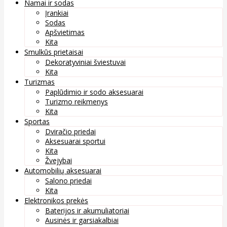
Namai ir sodas
Įrankiai
Sodas
Apšvietimas
Kita
Smulkūs prietaisai
Dekoratyviniai šviestuvai
Kita
Turizmas
Paplūdimio ir sodo aksesuarai
Turizmo reikmenys
Kita
Sportas
Dviračio priedai
Aksesuarai sportui
Kita
Žvejybai
Automobilių aksesuarai
Salono priedai
Kita
Elektronikos prekės
Baterijos ir akumuliatoriai
Ausinės ir garsiakalbiai