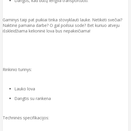
Dangtis, kad būtų lengva transportuoti.
Gaminys taip pat puikiai tinka stovyklauti lauke. Netikėti svečiai?
Naktinė pamaina darbe? O gal poilsiui sode? Bet kuriuo atveju
išskleidžiama kelioninė lova bus nepakeičiama!
Rinkinio turinys:
Lauko lova
Dangtis su rankena
Techninės specifikacijos: