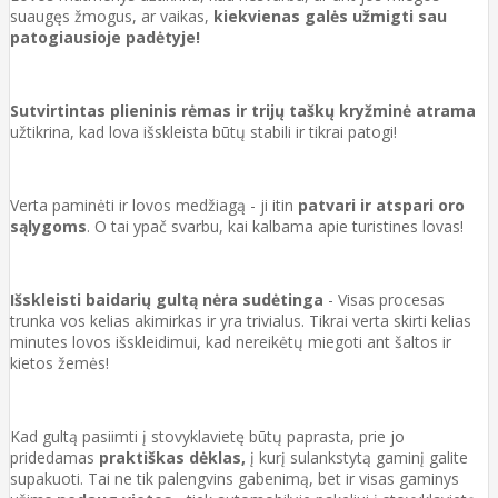
suaugęs žmogus, ar vaikas,
kiekvienas galės užmigti sau
patogiausioje padėtyje!
Sutvirtintas plieninis rėmas ir trijų taškų kryžminė atrama
užtikrina, kad lova išskleista būtų stabili ir tikrai patogi!
Verta paminėti ir lovos medžiagą - ji itin
patvari ir atspari oro
sąlygoms
. O tai ypač svarbu, kai kalbama apie turistines lovas!
Išskleisti baidarių gultą nėra sudėtinga
- Visas procesas
trunka vos kelias akimirkas ir yra trivialus. Tikrai verta skirti kelias
minutes lovos išskleidimui, kad nereikėtų miegoti ant šaltos ir
kietos žemės!
Kad gultą pasiimti į stovyklavietę būtų paprasta, prie jo
pridedamas
praktiškas dėklas,
į kurį sulankstytą gaminį galite
supakuoti. Tai ne tik palengvins gabenimą, bet ir visas gaminys