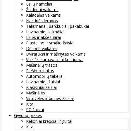
Lėlių nameliai
Žaidimai vaikams
Kaladėlės vaikams
Naktinės lempos
Talismanai, barškučiai, pakabukai
Lavinamieji kilimėliai
Lėlės ir aksesuarai
Plastelino ir smėlio žaislai
Dėlionė vaikams
Dviratukai ir mašinytės vaikams
Vaikiški karnavaliniai kostiumai
Mašinėlių trasos
Piešimo lentos
Automobilių takeliai
Lavinamieji žaislai
Klasikiniai žaislai
Mašinėlės
Virtuvėlės ir buities žaislai
Kita
RC žaislai
Gyvūnų prekės
Kelioniai krepšiai ir gultai
Kita