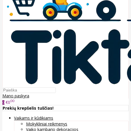
Mano paskyra
00
€0
0
Prekių krepšelis tuščias!
Vaikams ir kūdikiams
Mokykliniai reikmenys
Vaiko kambario dekoracijos