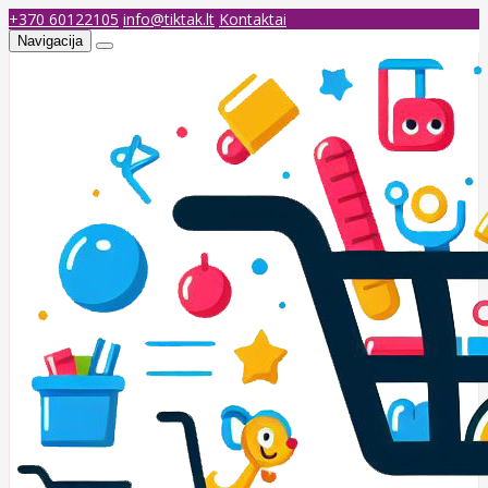
+370 60122105
info@tiktak.lt
Kontaktai
Navigacija