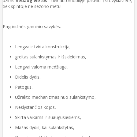
užims
nedaug vietos
- tiek automobilyje pakeliui į stovyklavietę,
tiek spintoje ne sezono metu!
Pagrindinės gaminio savybės:
Lengva ir tvirta konstrukcija,
greitas sulankstymas ir išskleidimas,
Lengvai valoma medžiaga,
Didelis dydis,
Patogus,
Užrakto mechanizmas nuo sulankstymo,
Neslystančios kojos,
Skirta vaikams ir suaugusiesiems,
Mažas dydis, kai sulankstytas,