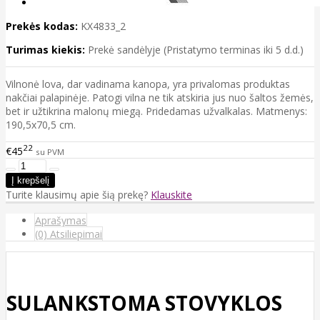
Prekės kodas:
KX4833_2
Turimas kiekis:
Prekė sandėlyje (Pristatymo terminas iki 5 d.d.)
Vilnonė lova, dar vadinama kanopa, yra privalomas produktas
nakčiai palapinėje. Patogi vilna ne tik atskiria jus nuo šaltos žemės,
bet ir užtikrina malonų miegą. Pridedamas užvalkalas. Matmenys:
190,5x70,5 cm.
22
€45
su PVM
Turite klausimų apie šią prekę?
Klauskite
Aprašymas
(0) Atsiliepimai
SULANKSTOMA STOVYKLOS