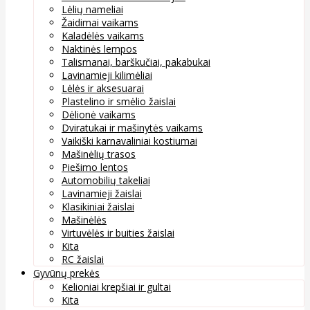
Lėlių nameliai
Žaidimai vaikams
Kaladėlės vaikams
Naktinės lempos
Talismanai, barškučiai, pakabukai
Lavinamieji kilimėliai
Lėlės ir aksesuarai
Plastelino ir smėlio žaislai
Dėlionė vaikams
Dviratukai ir mašinytės vaikams
Vaikiški karnavaliniai kostiumai
Mašinėlių trasos
Piešimo lentos
Automobilių takeliai
Lavinamieji žaislai
Klasikiniai žaislai
Mašinėlės
Virtuvėlės ir buities žaislai
Kita
RC žaislai
Gyvūnų prekės
Kelioniai krepšiai ir gultai
Kita