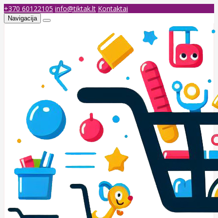
+370 60122105
info@tiktak.lt
Kontaktai
Navigacija