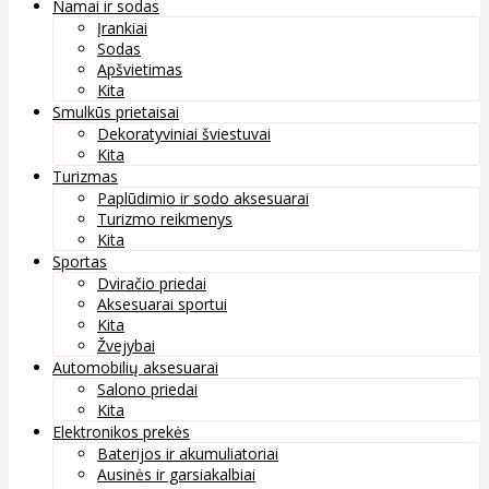
Namai ir sodas
Įrankiai
Sodas
Apšvietimas
Kita
Smulkūs prietaisai
Dekoratyviniai šviestuvai
Kita
Turizmas
Paplūdimio ir sodo aksesuarai
Turizmo reikmenys
Kita
Sportas
Dviračio priedai
Aksesuarai sportui
Kita
Žvejybai
Automobilių aksesuarai
Salono priedai
Kita
Elektronikos prekės
Baterijos ir akumuliatoriai
Ausinės ir garsiakalbiai