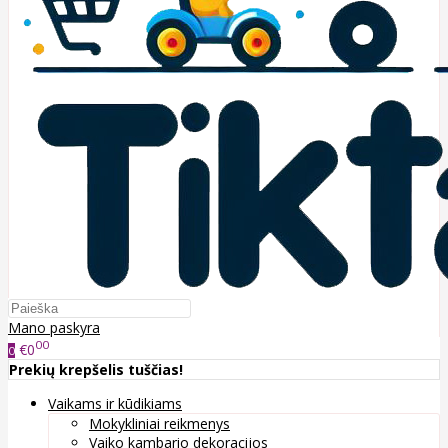
Mano paskyra
00
€0
0
Prekių krepšelis tuščias!
Vaikams ir kūdikiams
Mokykliniai reikmenys
Vaiko kambario dekoracijos