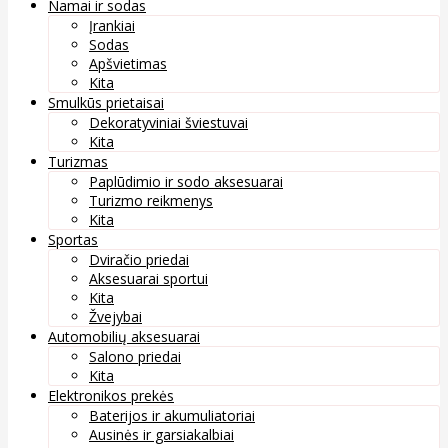
Namai ir sodas
Įrankiai
Sodas
Apšvietimas
Kita
Smulkūs prietaisai
Dekoratyviniai šviestuvai
Kita
Turizmas
Paplūdimio ir sodo aksesuarai
Turizmo reikmenys
Kita
Sportas
Dviračio priedai
Aksesuarai sportui
Kita
Žvejybai
Automobilių aksesuarai
Salono priedai
Kita
Elektronikos prekės
Baterijos ir akumuliatoriai
Ausinės ir garsiakalbiai