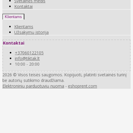
Svetainės medis
Kontaktai
Klientams
Klientams
Užsakymų istorija
Kontaktai
+37060122105
info@tiktak.lt
10:00 - 20:00
2026 © Visos teisės saugomos. Kopijuoti, platinti svetainės turinį
be autorių sutikimo draudžiama.
Elektroninių parduotuvių nuoma
-
eshoprent.com