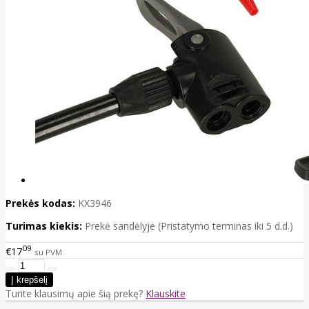
Prekės kodas:
KX3946
Turimas kiekis:
Prekė sandėlyje (Pristatymo terminas iki 5 d.d.)
09
€17
su PVM
Turite klausimų apie šią prekę?
Klauskite