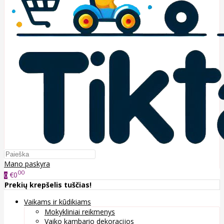
Mano paskyra
00
€0
0
Prekių krepšelis tuščias!
Vaikams ir kūdikiams
Mokykliniai reikmenys
Vaiko kambario dekoracijos