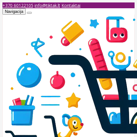
+370 60122105
info@tiktak.lt
Kontaktai
Navigacija