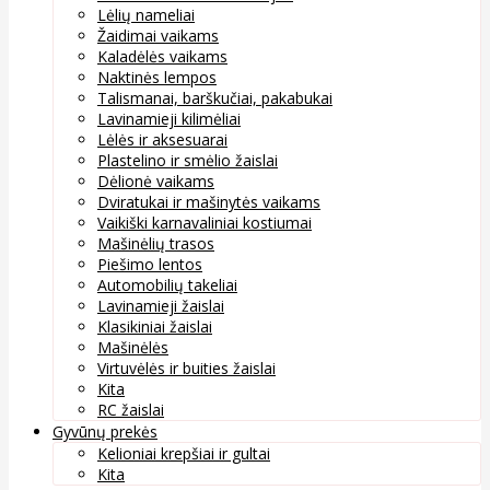
Lėlių nameliai
Žaidimai vaikams
Kaladėlės vaikams
Naktinės lempos
Talismanai, barškučiai, pakabukai
Lavinamieji kilimėliai
Lėlės ir aksesuarai
Plastelino ir smėlio žaislai
Dėlionė vaikams
Dviratukai ir mašinytės vaikams
Vaikiški karnavaliniai kostiumai
Mašinėlių trasos
Piešimo lentos
Automobilių takeliai
Lavinamieji žaislai
Klasikiniai žaislai
Mašinėlės
Virtuvėlės ir buities žaislai
Kita
RC žaislai
Gyvūnų prekės
Kelioniai krepšiai ir gultai
Kita