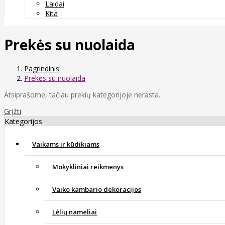
Laidai
Kita
Prekės su nuolaida
Pagrindinis
Prekės su nuolaida
Atsiprašome, tačiau prekių kategorijoje nerasta.
Grįžti
Kategorijos
Vaikams ir kūdikiams
Mokykliniai reikmenys
Vaiko kambario dekoracijos
Lėlių nameliai