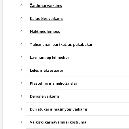
Žaidimai vaikams
Kaladėlės vaikams
Naktinės lempos
Talismanai, barškučiai, pakabukai
Lavinamieji kilimėliai
Lėlės ir aksesuarai
Plastelino ir smėlio žaislai
Dėlionė vaikams
Dviratukai ir mašinytės vaikams
Vaikiški karnavaliniai kostiumai