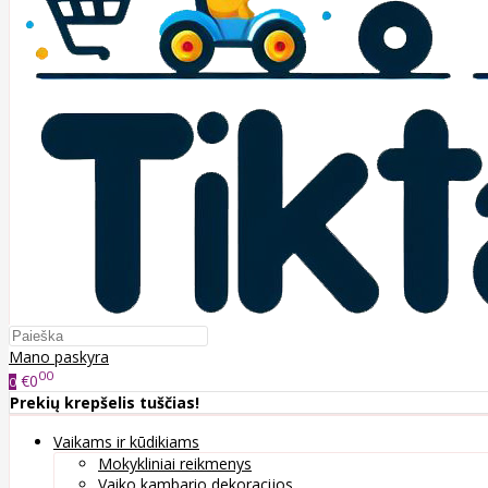
Mano paskyra
00
€0
0
Prekių krepšelis tuščias!
Vaikams ir kūdikiams
Mokykliniai reikmenys
Vaiko kambario dekoracijos