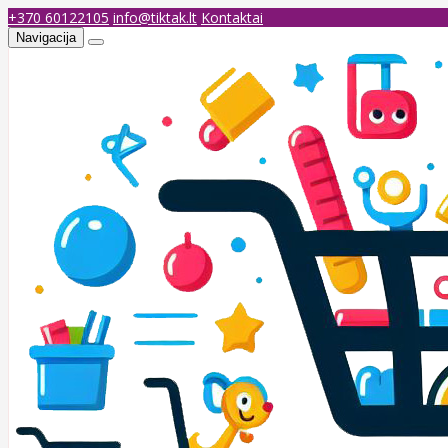
+370 60122105
info@tiktak.lt
Kontaktai
Navigacija