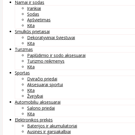
Namai ir sodas
Įrankiai
Sodas
Apšvietimas
Kita
Smulkūs prietaisai
Dekoratyviniai šviestuvai
Kita
Turizmas
Paplūdimio ir sodo aksesuarai
Turizmo reikmenys
Kita
Sportas
Dviračio priedai
Aksesuarai sportui
Kita
Žvejybai
Automobilių aksesuarai
Salono priedai
Kita
Elektronikos prekės
Baterijos ir akumuliatoriai
Ausinės ir garsiakalbiai