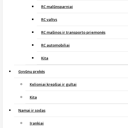
RC malūnsparniai
RC valtys
RC mašinos ir transporto priemonės
RC automobiliai
Kita
Gyvūnų prekės
Kelioniai krepšiai ir gultai
Kita
Namai ir sodas
Įrankiai