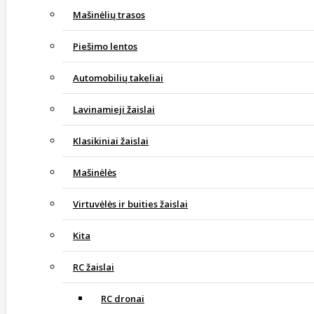
Mašinėlių trasos
Piešimo lentos
Automobilių takeliai
Lavinamieji žaislai
Klasikiniai žaislai
Mašinėlės
Virtuvėlės ir buities žaislai
Kita
RC žaislai
RC dronai