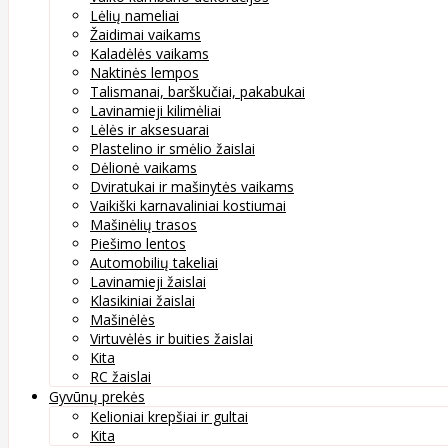
Lėlių nameliai
Žaidimai vaikams
Kaladėlės vaikams
Naktinės lempos
Talismanai, barškučiai, pakabukai
Lavinamieji kilimėliai
Lėlės ir aksesuarai
Plastelino ir smėlio žaislai
Dėlionė vaikams
Dviratukai ir mašinytės vaikams
Vaikiški karnavaliniai kostiumai
Mašinėlių trasos
Piešimo lentos
Automobilių takeliai
Lavinamieji žaislai
Klasikiniai žaislai
Mašinėlės
Virtuvėlės ir buities žaislai
Kita
RC žaislai
Gyvūnų prekės
Kelioniai krepšiai ir gultai
Kita