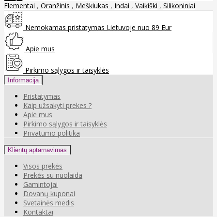
Elementai
,
Oranžinis
,
Meškiukas
,
Indai
,
Vaikiški
,
Silikoniniai
Nemokamas pristatymas Lietuvoje nuo 89 Eur
Apie mus
Pirkimo sąlygos ir taisyklės
Informacija
Pristatymas
Kaip užsakyti prekes ?
Apie mus
Pirkimo sąlygos ir taisyklės
Privatumo politika
Klientų aptarnavimas
Visos prekės
Prekės su nuolaida
Gamintojai
Dovanų kuponai
Svetainės medis
Kontaktai