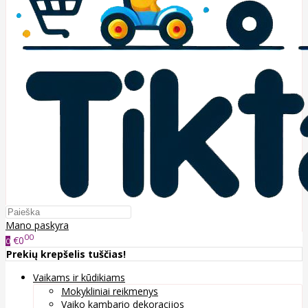
Mano paskyra
00
€0
0
Prekių krepšelis tuščias!
Vaikams ir kūdikiams
Mokykliniai reikmenys
Vaiko kambario dekoracijos