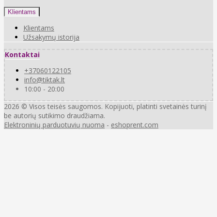
Klientams
Klientams
Užsakymų istorija
Kontaktai
+37060122105
info@tiktak.lt
10:00 - 20:00
2026 © Visos teisės saugomos. Kopijuoti, platinti svetainės turinį
be autorių sutikimo draudžiama.
Elektroninių parduotuvių nuoma
-
eshoprent.com