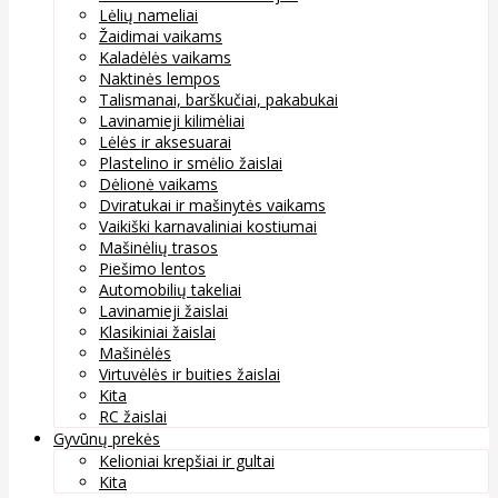
Lėlių nameliai
Žaidimai vaikams
Kaladėlės vaikams
Naktinės lempos
Talismanai, barškučiai, pakabukai
Lavinamieji kilimėliai
Lėlės ir aksesuarai
Plastelino ir smėlio žaislai
Dėlionė vaikams
Dviratukai ir mašinytės vaikams
Vaikiški karnavaliniai kostiumai
Mašinėlių trasos
Piešimo lentos
Automobilių takeliai
Lavinamieji žaislai
Klasikiniai žaislai
Mašinėlės
Virtuvėlės ir buities žaislai
Kita
RC žaislai
Gyvūnų prekės
Kelioniai krepšiai ir gultai
Kita