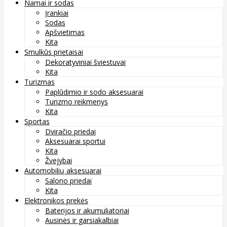
Namai ir sodas
Įrankiai
Sodas
Apšvietimas
Kita
Smulkūs prietaisai
Dekoratyviniai šviestuvai
Kita
Turizmas
Paplūdimio ir sodo aksesuarai
Turizmo reikmenys
Kita
Sportas
Dviračio priedai
Aksesuarai sportui
Kita
Žvejybai
Automobilių aksesuarai
Salono priedai
Kita
Elektronikos prekės
Baterijos ir akumuliatoriai
Ausinės ir garsiakalbiai