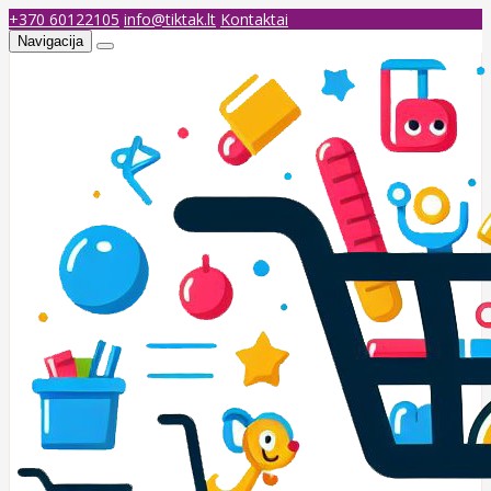
+370 60122105
info@tiktak.lt
Kontaktai
Navigacija