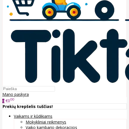
Mano paskyra
00
€0
0
Prekių krepšelis tuščias!
Vaikams ir kūdikiams
Mokykliniai reikmenys
Vaiko kambario dekoracijos