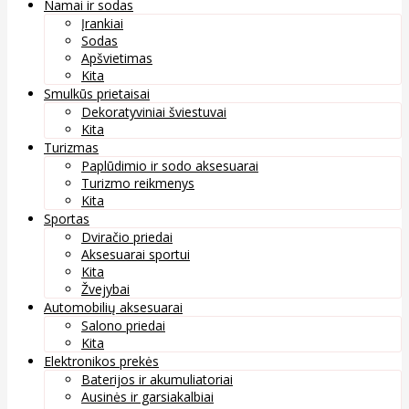
Namai ir sodas
Įrankiai
Sodas
Apšvietimas
Kita
Smulkūs prietaisai
Dekoratyviniai šviestuvai
Kita
Turizmas
Paplūdimio ir sodo aksesuarai
Turizmo reikmenys
Kita
Sportas
Dviračio priedai
Aksesuarai sportui
Kita
Žvejybai
Automobilių aksesuarai
Salono priedai
Kita
Elektronikos prekės
Baterijos ir akumuliatoriai
Ausinės ir garsiakalbiai