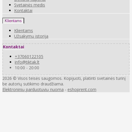
Svetainės medis
Kontaktai
Klientams
Klientams
Užsakymų istorija
Kontaktai
+37060122105
info@tiktak.lt
10:00 - 20:00
2026 © Visos teisės saugomos. Kopijuoti, platinti svetainės turinį
be autorių sutikimo draudžiama.
Elektroninių parduotuvių nuoma
-
eshoprent.com