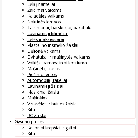
Lėlių nameliai
Žaidimai vaikams
Kaladėlės vaikams
Naktinės lempos
Talismanai, barškučiai, pakabukai
Lavinamieji kilimėliai
Lėlės ir aksesuarai
Plastelino ir smėlio žaislai
Dėlionė vaikams
Dviratukai ir mašinytės vaikams
Vaikiški karnavaliniai kostiumai
Mašinėlių trasos
Piešimo lentos
Automobilių takeliai
Lavinamieji žaislai
Klasikiniai žaislai
Mašinėlės
Virtuvėlės ir buities žaislai
Kita
RC žaislai
Gyvūnų prekės
Kelioniai krepšiai ir gultai
Kita