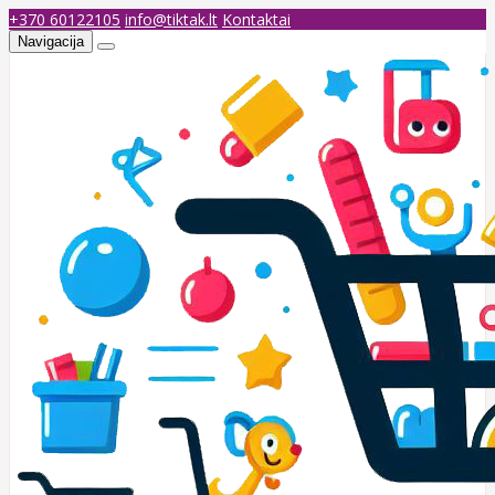
+370 60122105
info@tiktak.lt
Kontaktai
Navigacija