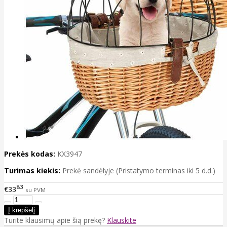
Prekės kodas:
KX3947
Turimas kiekis:
Prekė sandėlyje (Pristatymo terminas iki 5 d.d.)
83
€33
su PVM
Turite klausimų apie šią prekę?
Klauskite