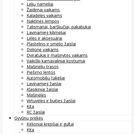
Lėlių nameliai
Žaidimai vaikams
Kaladėlės vaikams
Naktinės lempos
Talismanai, barškučiai, pakabukai
Lavinamieji kilimėliai
Lėlės ir aksesuarai
Plastelino ir smėlio žaislai
Dėlionė vaikams
Dviratukai ir mašinytės vaikams
Vaikiški karnavaliniai kostiumai
Mašinėlių trasos
Piešimo lentos
Automobilių takeliai
Lavinamieji žaislai
Klasikiniai žaislai
Mašinėlės
Virtuvėlės ir buities žaislai
Kita
RC žaislai
Gyvūnų prekės
Kelioniai krepšiai ir gultai
Kita