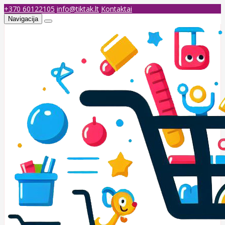
+370 60122105
info@tiktak.lt
Kontaktai
Navigacija