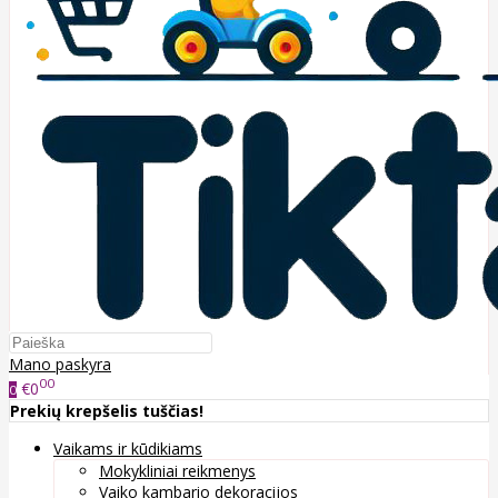
Mano paskyra
00
€0
0
Prekių krepšelis tuščias!
Vaikams ir kūdikiams
Mokykliniai reikmenys
Vaiko kambario dekoracijos