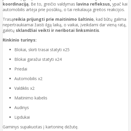
koordinaciją.
Be to, greičio valdymas
lavina refleksus,
ypač kai
automobilis artėja prie posūkių, o tai reikalauja greitos reakcijos.
Trasą
reikia prijungti prie maitinimo šaltinio
, kad būtų galima
nepertraukiamai žaisti ilgą laiką, o vaikai, įveikdami dar vieną ratą,
galėtų
sklandžiai veikti ir neribotai linksmintis
.
Rinkinio turinys:
Blokai, skirti trasai statyti x25
Blokai garažui statyti x24
Priedai
Automobilis x2
Valdiklis x2
Maitinimo kabelis
Audinys
Lipdukai
Gaminys supakuotas į kartoninę dėžutę.