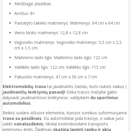
Medžiaga: plastikas
Amžius: 8+
Pastatyto takelio matmenys: Matmenys: 64 cm x 64 cm
Vieno bloko matmenys: 12,8 x 12,8 cm
Vagonėlio matmenys: Vagonėlio matmenys: 5,5 cm x 2,5
cm x 1,5 cm.
Maitinimo laido ilgis: Maitinimo laido ilgis: 122 cm
Valdiklio laido ilgis: 122 cm: Valdiklio ilgis: 115 cm
Pakuotės matmenys: 47 cm x 30 cm x 7 cm
Elektromobilių trasa
tai jaudinantis žaislas, kuris nukels vaikus į
jaudinančių lenktynių pasaulį!
Dėka trasos mažyliai galės
dalyvauti jaudinančiose lenktynėse, valdydami
du sportinius
automobilius
.
Rinkinį sudaro aštuoni elementai, kuriuos surinkus suformuojama
trasa su posūkiais
. Du automobiliai juda trasoje, o vaikai juos
valdo
vairalazdėmis
, tiksliai kontroliuodami transporto
priemonių greitį. Žaidimas
skatina lavinti rankų ir akių