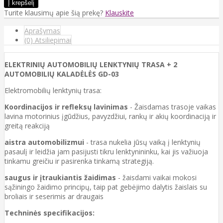
Turite klausimų apie šią prekę?
Klauskite
Aprašymas
(0) Atsiliepimai
ELEKTRINIŲ AUTOMOBILIŲ LENKTYNIŲ TRASA + 2
AUTOMOBILIŲ KALADĖLĖS GD-03
Elektromobilių lenktynių trasa:
Koordinacijos ir refleksų lavinimas
- Žaisdamas trasoje vaikas
lavina motorinius įgūdžius, pavyzdžiui, rankų ir akių koordinaciją ir
greitą reakciją
aistra automobilizmui
-
trasa nukelia jūsų vaiką į lenktynių
pasaulį ir leidžia jam pasijusti tikru lenktynininku, kai jis važiuoja
tinkamu greičiu ir pasirenka tinkamą strategiją.
saugus ir įtraukiantis žaidimas
- žaisdami vaikai mokosi
sąžiningo žaidimo principų, taip pat gebėjimo dalytis žaislais su
broliais ir seserimis ar draugais
Techninės specifikacijos: