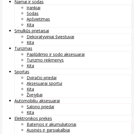
Namai ir sodas
Įrankiai
Sodas
Apšvietimas
Kita
Smulkūs prietaisai
Dekoratyviniai šviestuvai
Kita
Turizmas
Paplūdimio ir sodo aksesuarai
Turizmo reikmenys
Kita
Sportas
Dviračio priedai
Aksesuarai sportui
Kita
Žvejybai
Automobilių aksesuarai
Salono priedai
Kita
Elektronikos prekės
Baterijos ir akumuliatoriai
Ausinės ir garsiakalbiai