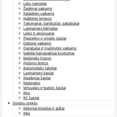
Lėlių nameliai
Žaidimai vaikams
Kaladėlės vaikams
Naktinės lempos
Talismanai, barškučiai, pakabukai
Lavinamieji kilimėliai
Lėlės ir aksesuarai
Plastelino ir smėlio žaislai
Dėlionė vaikams
Dviratukai ir mašinytės vaikams
Vaikiški karnavaliniai kostiumai
Mašinėlių trasos
Piešimo lentos
Automobilių takeliai
Lavinamieji žaislai
Klasikiniai žaislai
Mašinėlės
Virtuvėlės ir buities žaislai
Kita
RC žaislai
Gyvūnų prekės
Kelioniai krepšiai ir gultai
Kita