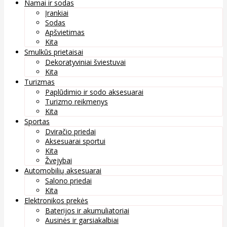
Namai ir sodas
Įrankiai
Sodas
Apšvietimas
Kita
Smulkūs prietaisai
Dekoratyviniai šviestuvai
Kita
Turizmas
Paplūdimio ir sodo aksesuarai
Turizmo reikmenys
Kita
Sportas
Dviračio priedai
Aksesuarai sportui
Kita
Žvejybai
Automobilių aksesuarai
Salono priedai
Kita
Elektronikos prekės
Baterijos ir akumuliatoriai
Ausinės ir garsiakalbiai