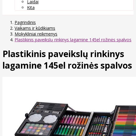
Laidai
Kita
Pagrindinis
Vaikams ir kūdikiams
Mokykliniai reikmenys
Plastikinis paveikslų rinkinys lagamine 145el rožinės spalvos
Plastikinis paveikslų rinkinys
lagamine 145el rožinės spalvos