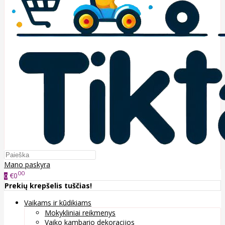
Mano paskyra
00
€0
0
Prekių krepšelis tuščias!
Vaikams ir kūdikiams
Mokykliniai reikmenys
Vaiko kambario dekoracijos