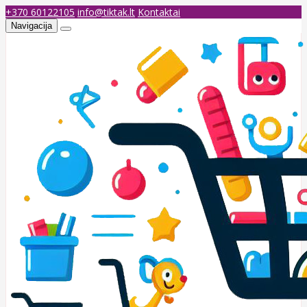
+370 60122105
info@tiktak.lt
Kontaktai
Navigacija