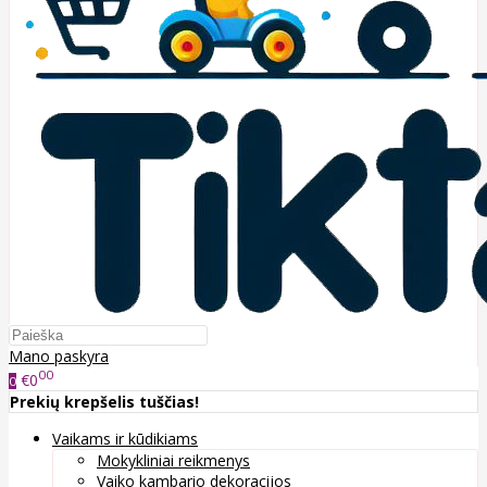
Mano paskyra
00
€0
0
Prekių krepšelis tuščias!
Vaikams ir kūdikiams
Mokykliniai reikmenys
Vaiko kambario dekoracijos