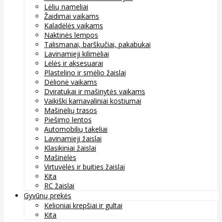
Lėlių nameliai
Žaidimai vaikams
Kaladėlės vaikams
Naktinės lempos
Talismanai, barškučiai, pakabukai
Lavinamieji kilimėliai
Lėlės ir aksesuarai
Plastelino ir smėlio žaislai
Dėlionė vaikams
Dviratukai ir mašinytės vaikams
Vaikiški karnavaliniai kostiumai
Mašinėlių trasos
Piešimo lentos
Automobilių takeliai
Lavinamieji žaislai
Klasikiniai žaislai
Mašinėlės
Virtuvėlės ir buities žaislai
Kita
RC žaislai
Gyvūnų prekės
Kelioniai krepšiai ir gultai
Kita