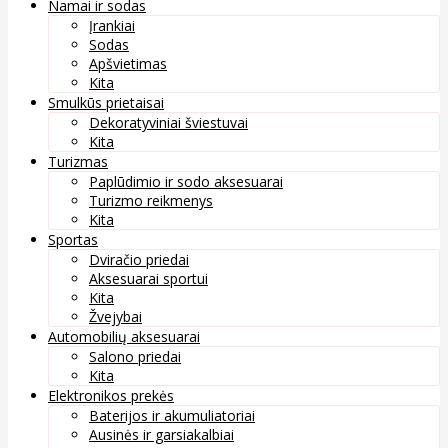
Namai ir sodas
Įrankiai
Sodas
Apšvietimas
Kita
Smulkūs prietaisai
Dekoratyviniai šviestuvai
Kita
Turizmas
Paplūdimio ir sodo aksesuarai
Turizmo reikmenys
Kita
Sportas
Dviračio priedai
Aksesuarai sportui
Kita
Žvejybai
Automobilių aksesuarai
Salono priedai
Kita
Elektronikos prekės
Baterijos ir akumuliatoriai
Ausinės ir garsiakalbiai