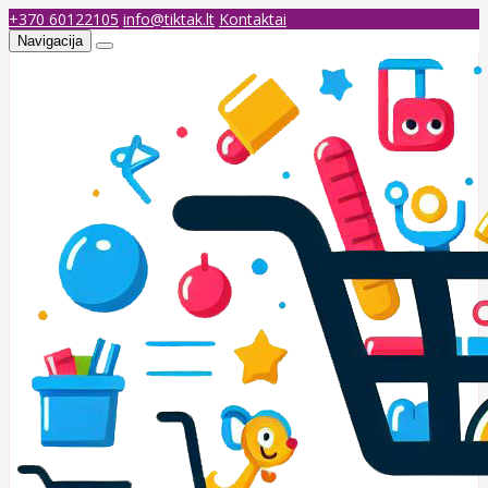
+370 60122105
info@tiktak.lt
Kontaktai
Navigacija