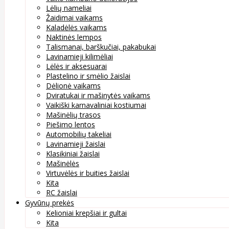
Lėlių nameliai
Žaidimai vaikams
Kaladėlės vaikams
Naktinės lempos
Talismanai, barškučiai, pakabukai
Lavinamieji kilimėliai
Lėlės ir aksesuarai
Plastelino ir smėlio žaislai
Dėlionė vaikams
Dviratukai ir mašinytės vaikams
Vaikiški karnavaliniai kostiumai
Mašinėlių trasos
Piešimo lentos
Automobilių takeliai
Lavinamieji žaislai
Klasikiniai žaislai
Mašinėlės
Virtuvėlės ir buities žaislai
Kita
RC žaislai
Gyvūnų prekės
Kelioniai krepšiai ir gultai
Kita