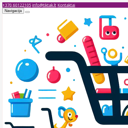
+370 60122105
info@tiktak.lt
Kontaktai
Navigacija