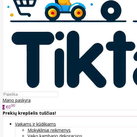
Mano paskyra
00
€0
0
Prekių krepšelis tuščias!
Vaikams ir kūdikiams
Mokykliniai reikmenys
Vaiko kambario dekoracijos