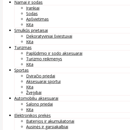
Namai ir sodas
Įrankiai
Sodas
Apšvietimas
Kita
Smulkūs prietaisai
Dekoratyviniai šviestuvai
Kita
Turizmas
Paplūdimio ir sodo aksesuarai
Turizmo reikmenys
Kita
Sportas
Dviračio priedai
Aksesuarai sportui
Kita
Žvejybai
Automobilių aksesuarai
Salono priedai
Kita
Elektronikos prekės
Baterijos ir akumuliatoriai
Ausinės ir garsiakalbiai