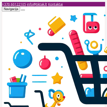
+370 60122105
info@tiktak.lt
Kontaktai
Navigacija