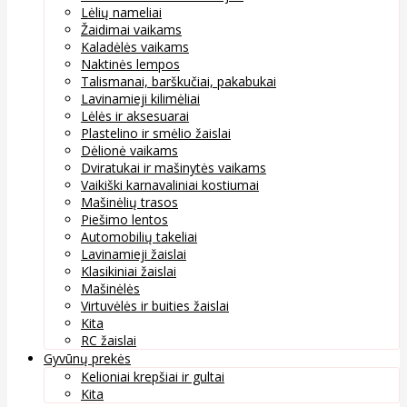
Lėlių nameliai
Žaidimai vaikams
Kaladėlės vaikams
Naktinės lempos
Talismanai, barškučiai, pakabukai
Lavinamieji kilimėliai
Lėlės ir aksesuarai
Plastelino ir smėlio žaislai
Dėlionė vaikams
Dviratukai ir mašinytės vaikams
Vaikiški karnavaliniai kostiumai
Mašinėlių trasos
Piešimo lentos
Automobilių takeliai
Lavinamieji žaislai
Klasikiniai žaislai
Mašinėlės
Virtuvėlės ir buities žaislai
Kita
RC žaislai
Gyvūnų prekės
Kelioniai krepšiai ir gultai
Kita