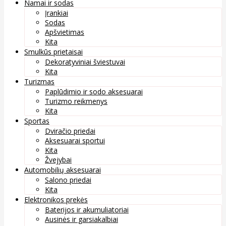
Namai ir sodas
Įrankiai
Sodas
Apšvietimas
Kita
Smulkūs prietaisai
Dekoratyviniai šviestuvai
Kita
Turizmas
Paplūdimio ir sodo aksesuarai
Turizmo reikmenys
Kita
Sportas
Dviračio priedai
Aksesuarai sportui
Kita
Žvejybai
Automobilių aksesuarai
Salono priedai
Kita
Elektronikos prekės
Baterijos ir akumuliatoriai
Ausinės ir garsiakalbiai