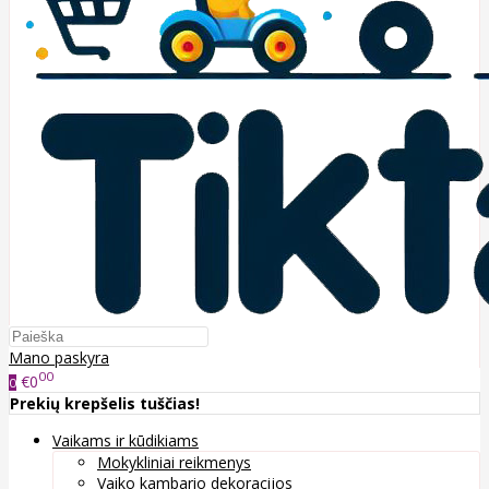
Mano paskyra
00
€0
0
Prekių krepšelis tuščias!
Vaikams ir kūdikiams
Mokykliniai reikmenys
Vaiko kambario dekoracijos