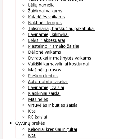
Lėlių nameliai
Žaidimai vaikams
Kaladėlės vaikams
Naktinės lempos
Talismanai, barškučiai, pakabukai
Lavinamieji kilimėliai
Lėlės ir aksesuarai
Plastelino ir smėlio žaislai
Dėlionė vaikams
Dviratukai ir mašinytės vaikams
Vaikiški karnavaliniai kostiumai
Mašinėlių trasos
Piešimo lentos
Automobilių takeliai
Lavinamieji žaislai
Klasikiniai žaislai
Mašinėlės
Virtuvėlės ir buities žaislai
Kita
RC žaislai
Gyvūnų prekės
Kelioniai krepšiai ir gultai
Kita