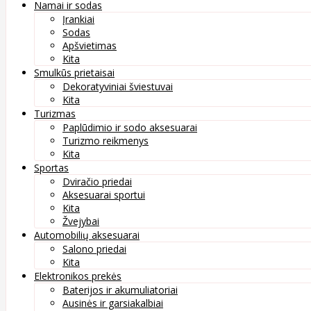
Namai ir sodas
Įrankiai
Sodas
Apšvietimas
Kita
Smulkūs prietaisai
Dekoratyviniai šviestuvai
Kita
Turizmas
Paplūdimio ir sodo aksesuarai
Turizmo reikmenys
Kita
Sportas
Dviračio priedai
Aksesuarai sportui
Kita
Žvejybai
Automobilių aksesuarai
Salono priedai
Kita
Elektronikos prekės
Baterijos ir akumuliatoriai
Ausinės ir garsiakalbiai