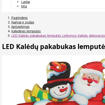
Laidai
Kita
Pagrindinis
Namai ir sodas
Apšvietimas
Kalėdinės lemputės
LED Kalėdų pakabukas lemputės Linksmos Kalėdų dekoracij
LED Kalėdų pakabukas lemputė