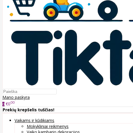
Mano paskyra
00
€0
0
Prekių krepšelis tuščias!
Vaikams ir kūdikiams
Mokykliniai reikmenys
Vaiko kambario dekoracijos