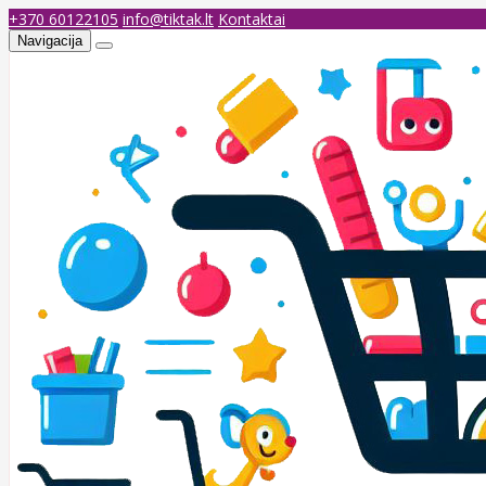
+370 60122105
info@tiktak.lt
Kontaktai
Navigacija