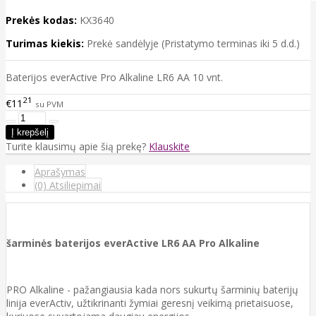
Prekės kodas:
KX3640
Turimas kiekis:
Prekė sandėlyje (Pristatymo terminas iki 5 d.d.)
Baterijos everActive Pro Alkaline LR6 AA 10 vnt.
21
€11
su PVM
Turite klausimų apie šią prekę?
Klauskite
Aprašymas
(0) Atsiliepimai
šarminės baterijos everActive LR6 AA Pro Alkaline
PRO Alkaline - pažangiausia kada nors sukurtų šarminių baterijų
linija everActiv, užtikrinanti žymiai geresnį veikimą prietaisuose,