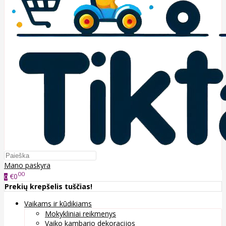
Mano paskyra
00
€0
0
Prekių krepšelis tuščias!
Vaikams ir kūdikiams
Mokykliniai reikmenys
Vaiko kambario dekoracijos