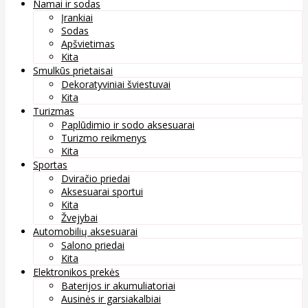
Namai ir sodas
Įrankiai
Sodas
Apšvietimas
Kita
Smulkūs prietaisai
Dekoratyviniai šviestuvai
Kita
Turizmas
Paplūdimio ir sodo aksesuarai
Turizmo reikmenys
Kita
Sportas
Dviračio priedai
Aksesuarai sportui
Kita
Žvejybai
Automobilių aksesuarai
Salono priedai
Kita
Elektronikos prekės
Baterijos ir akumuliatoriai
Ausinės ir garsiakalbiai