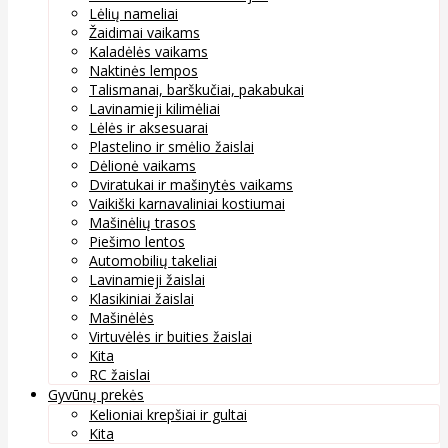
Lėlių nameliai
Žaidimai vaikams
Kaladėlės vaikams
Naktinės lempos
Talismanai, barškučiai, pakabukai
Lavinamieji kilimėliai
Lėlės ir aksesuarai
Plastelino ir smėlio žaislai
Dėlionė vaikams
Dviratukai ir mašinytės vaikams
Vaikiški karnavaliniai kostiumai
Mašinėlių trasos
Piešimo lentos
Automobilių takeliai
Lavinamieji žaislai
Klasikiniai žaislai
Mašinėlės
Virtuvėlės ir buities žaislai
Kita
RC žaislai
Gyvūnų prekės
Kelioniai krepšiai ir gultai
Kita