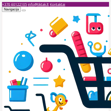
+370 60122105
info@tiktak.lt
Kontaktai
Navigacija