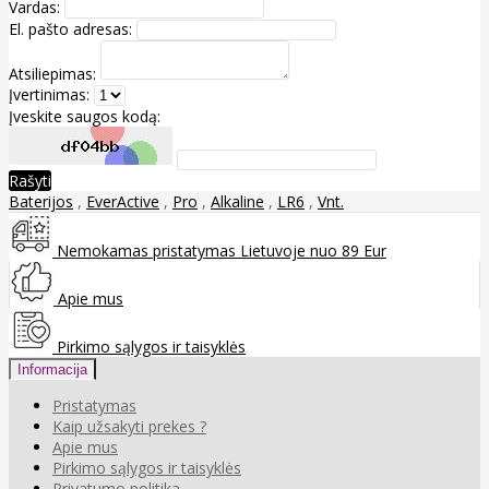
Vardas:
El. pašto adresas:
Atsiliepimas:
Įvertinimas:
Įveskite saugos kodą:
Rašyti
Baterijos
,
EverActive
,
Pro
,
Alkaline
,
LR6
,
Vnt.
Nemokamas pristatymas Lietuvoje nuo 89 Eur
Apie mus
Pirkimo sąlygos ir taisyklės
Informacija
Pristatymas
Kaip užsakyti prekes ?
Apie mus
Pirkimo sąlygos ir taisyklės
Privatumo politika