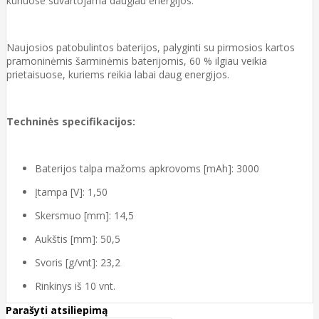
kuriuose suvartojama daugiau energijos.
Naujosios patobulintos baterijos, palyginti su pirmosios kartos
pramoninėmis šarminėmis baterijomis, 60 % ilgiau veikia
prietaisuose, kuriems reikia labai daug energijos.
Techninės specifikacijos:
Baterijos talpa mažoms apkrovoms [mAh]: 3000
Įtampa [V]: 1,50
Skersmuo [mm]: 14,5
Aukštis [mm]: 50,5
Svoris [g/vnt]: 23,2
Rinkinys iš 10 vnt.
Parašyti atsiliepimą