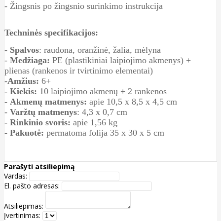
- Žingsnis po žingsnio surinkimo instrukcija
Techninės specifikacijos:
-
Spalvos
: raudona, oranžinė, žalia, mėlyna
-
Medžiaga:
PE (plastikiniai laipiojimo akmenys) +
plienas (rankenos ir tvirtinimo elementai)
-
Amžius:
6+
-
Kiekis:
10 laipiojimo akmenų + 2 rankenos
-
Akmenų matmenys:
apie 10,5 x 8,5 x 4,5 cm
-
Varžtų matmenys
: 4,3 x 0,7 cm
-
Rinkinio svoris:
apie 1,56 kg
-
Pakuotė:
permatoma folija 35 x 30 x 5 cm
Parašyti atsiliepimą
Vardas:
El. pašto adresas:
Atsiliepimas:
Įvertinimas: