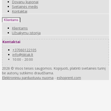
Dovanų kuponai
Svetainės medis
Kontaktai
Klientams
Klientams
Užsakymų istorija
Kontaktai
+37060122105
info@tiktak.lt
10:00 - 20:00
2026 © Visos teisės saugomos. Kopijuoti, platinti svetainės turinį
be autorių sutikimo draudžiama.
Elektroninių parduotuvių nuoma
-
eshoprent.com