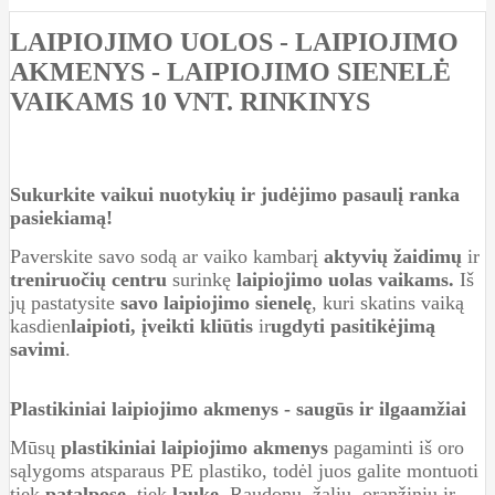
LAIPIOJIMO UOLOS - LAIPIOJIMO
AKMENYS - LAIPIOJIMO SIENELĖ
VAIKAMS 10 VNT. RINKINYS
Sukurkite vaikui nuotykių ir judėjimo pasaulį ranka
pasiekiamą!
Paverskite savo sodą ar vaiko kambarį
aktyvių žaidimų
ir
treniruočių
centru
surinkę
laipiojimo uolas vaikams.
Iš
jų pastatysite
savo laipiojimo sienelę
, kuri skatins vaiką
kasdien
laipioti,
įveikti kliūtis
ir
ugdyti pasitikėjimą
savimi
.
Plastikiniai laipiojimo akmenys - saugūs ir ilgaamžiai
Mūsų
plastikiniai laipiojimo akmenys
pagaminti iš oro
sąlygoms atsparaus PE plastiko, todėl juos galite montuoti
tiek
patalpose,
tiek
lauke
. Raudonų, žalių, oranžinių ir