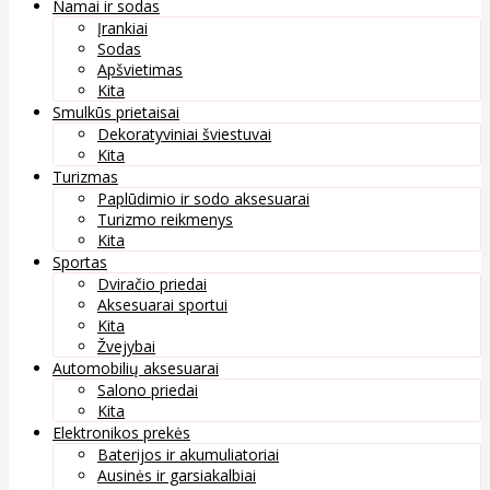
Namai ir sodas
Įrankiai
Sodas
Apšvietimas
Kita
Smulkūs prietaisai
Dekoratyviniai šviestuvai
Kita
Turizmas
Paplūdimio ir sodo aksesuarai
Turizmo reikmenys
Kita
Sportas
Dviračio priedai
Aksesuarai sportui
Kita
Žvejybai
Automobilių aksesuarai
Salono priedai
Kita
Elektronikos prekės
Baterijos ir akumuliatoriai
Ausinės ir garsiakalbiai