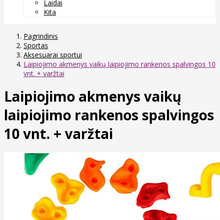
Laidai
Kita
Pagrindinis
Sportas
Aksesuarai sportui
Laipiojimo akmenys vaikų laipiojimo rankenos spalvingos 10
vnt. + varžtai
Laipiojimo akmenys vaikų
laipiojimo rankenos spalvingos
10 vnt. + varžtai