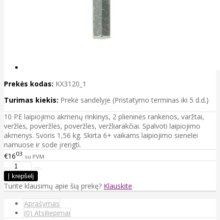
Prekės kodas:
KX3120_1
Turimas kiekis:
Prekė sandėlyje (Pristatymo terminas iki 5 d.d.)
10 PE laipiojimo akmenų rinkinys, 2 plieninės rankenos, varžtai,
veržlės, poveržlės, poveržlės, veržliarakčiai. Spalvoti laipiojimo
akmenys. Svoris 1,56 kg. Skirta 6+ vaikams laipiojimo sienelei
namuose ir sode įrengti.
03
€16
su PVM
Turite klausimų apie šią prekę?
Klauskite
Aprašymas
(0) Atsiliepimai