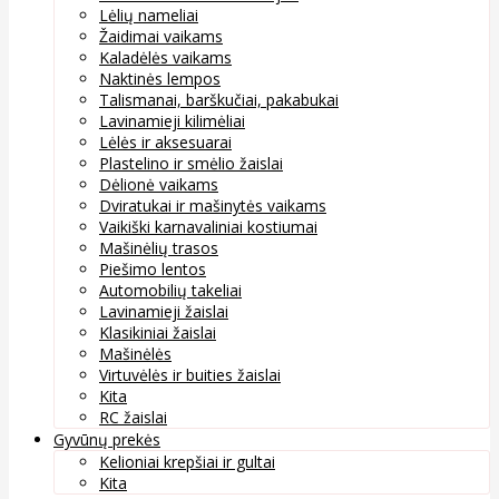
Lėlių nameliai
Žaidimai vaikams
Kaladėlės vaikams
Naktinės lempos
Talismanai, barškučiai, pakabukai
Lavinamieji kilimėliai
Lėlės ir aksesuarai
Plastelino ir smėlio žaislai
Dėlionė vaikams
Dviratukai ir mašinytės vaikams
Vaikiški karnavaliniai kostiumai
Mašinėlių trasos
Piešimo lentos
Automobilių takeliai
Lavinamieji žaislai
Klasikiniai žaislai
Mašinėlės
Virtuvėlės ir buities žaislai
Kita
RC žaislai
Gyvūnų prekės
Kelioniai krepšiai ir gultai
Kita