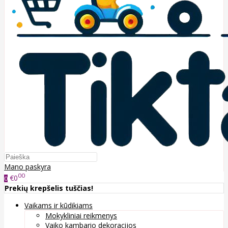
Mano paskyra
00
€0
0
Prekių krepšelis tuščias!
Vaikams ir kūdikiams
Mokykliniai reikmenys
Vaiko kambario dekoracijos