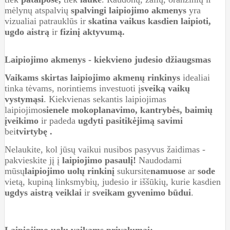
mėlynų atspalvių
spalvingi laipiojimo akmenys
yra
vizualiai patrauklūs ir
skatina vaikus kasdien laipioti,
ugdo aistrą
ir
fizinį aktyvumą.
Laipiojimo akmenys - kiekvieno judesio džiaugsmas
Vaikams skirtas laipiojimo akmenų rinkinys
idealiai
tinka tėvams, norintiems investuoti į
sveiką vaikų
vystymąsi
. Kiekvienas sekantis laipiojimas
laipiojimo
sienele
moko
planavimo,
kantrybės,
baimių
įveikimo
ir padeda
ugdyti
pasitikėjimą savimi
bei
tvirtybę
.
Nelaukite, kol jūsų vaikui nusibos pasyvus žaidimas -
pakvieskite jį į
laipiojimo pasaulį!
Naudodami
mūsų
laipiojimo uolų rinkinį
sukursite
namuose
ar
sode
vietą, kupiną linksmybių, judesio ir iššūkių, kurie kasdien
ugdys aistrą veiklai
ir
sveikam gyvenimo būdui
.
Laipiojimo uolų vaikams privalumai: