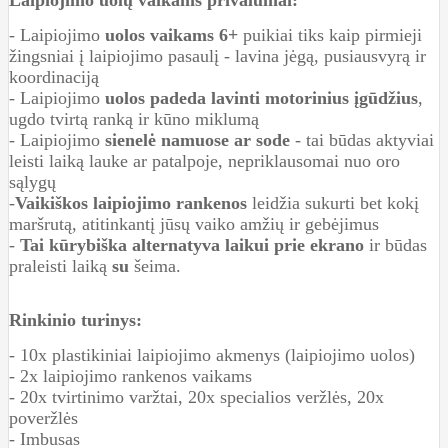
- Laipiojimo
uolos
vaikams 6+
puikiai tiks kaip pirmieji
žingsniai į laipiojimo pasaulį - lavina jėgą, pusiausvyrą ir
koordinaciją
- Laipiojimo
uolos padeda lavinti motorinius įgūdžius
,
ugdo tvirtą ranką ir kūno miklumą
- Laipiojimo
sienelė namuose ar
sode
- tai būdas aktyviai
leisti laiką lauke ar patalpoje, nepriklausomai nuo oro
sąlygų
-
Vaikiškos laipiojimo rankenos
leidžia sukurti bet kokį
maršrutą, atitinkantį jūsų vaiko amžių ir gebėjimus
-
Tai kūrybiška alternatyva laikui prie ekrano
ir būdas
praleisti laiką
su
šeima.
Rinkinio turinys:
- 10x plastikiniai laipiojimo akmenys (laipiojimo uolos)
- 2x laipiojimo rankenos vaikams
- 20x tvirtinimo varžtai, 20x specialios veržlės, 20x
poveržlės
- Imbusas