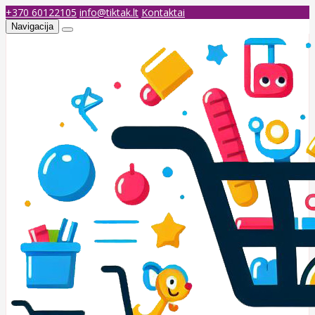
+370 60122105
info@tiktak.lt
Kontaktai
Navigacija