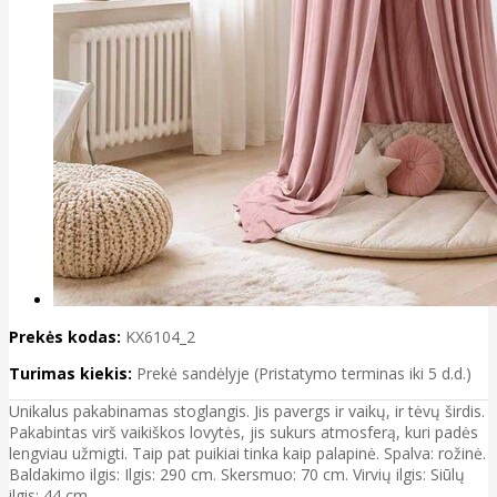
Prekės kodas:
KX6104_2
Turimas kiekis:
Prekė sandėlyje (Pristatymo terminas iki 5 d.d.)
Unikalus pakabinamas stoglangis. Jis pavergs ir vaikų, ir tėvų širdis.
Pakabintas virš vaikiškos lovytės, jis sukurs atmosferą, kuri padės
lengviau užmigti. Taip pat puikiai tinka kaip palapinė. Spalva: rožinė.
Baldakimo ilgis: Ilgis: 290 cm. Skersmuo: 70 cm. Virvių ilgis: Siūlų
ilgis: 44 cm.