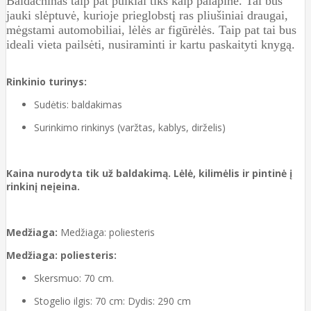
Baldachinas taip pat puikiai tiks kaip palapinė. Tai bus
jauki slėptuvė, kurioje prieglobstį ras pliušiniai draugai,
mėgstami automobiliai, lėlės ar figūrėlės. Taip pat tai bus
ideali vieta pailsėti, nusiraminti ir kartu paskaityti knygą.
Rinkinio turinys:
Sudėtis: baldakimas
Surinkimo rinkinys (varžtas, kablys, dirželis)
Kaina nurodyta tik už baldakimą. Lėlė, kilimėlis ir pintinė į
rinkinį neįeina.
Medžiaga:
Medžiaga: poliesteris
Medžiaga: poliesteris:
Skersmuo: 70 cm.
Stogelio ilgis: 70 cm: Dydis: 290 cm