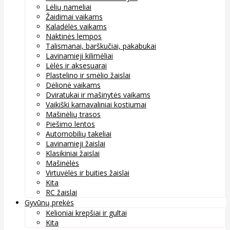
Lėlių nameliai
Žaidimai vaikams
Kaladėlės vaikams
Naktinės lempos
Talismanai, barškučiai, pakabukai
Lavinamieji kilimėliai
Lėlės ir aksesuarai
Plastelino ir smėlio žaislai
Dėlionė vaikams
Dviratukai ir mašinytės vaikams
Vaikiški karnavaliniai kostiumai
Mašinėlių trasos
Piešimo lentos
Automobilių takeliai
Lavinamieji žaislai
Klasikiniai žaislai
Mašinėlės
Virtuvėlės ir buities žaislai
Kita
RC žaislai
Gyvūnų prekės
Kelioniai krepšiai ir gultai
Kita