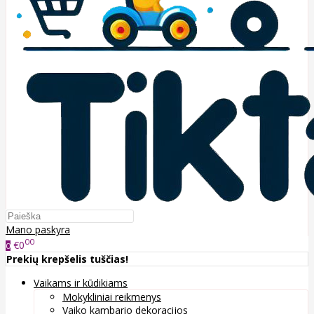
Mano paskyra
00
€0
0
Prekių krepšelis tuščias!
Vaikams ir kūdikiams
Mokykliniai reikmenys
Vaiko kambario dekoracijos