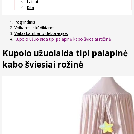
Laidai
Kita
Pagrindinis
Vaikams ir kūdikiams
Vaiko kambario dekoracijos
Kupolo užuolaida tipi palapinė kabo šviesiai rožinė
Kupolo užuolaida tipi palapinė
kabo šviesiai rožinė