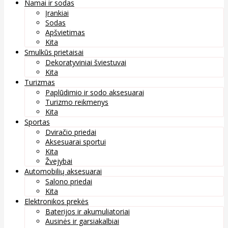
Namai ir sodas
Įrankiai
Sodas
Apšvietimas
Kita
Smulkūs prietaisai
Dekoratyviniai šviestuvai
Kita
Turizmas
Paplūdimio ir sodo aksesuarai
Turizmo reikmenys
Kita
Sportas
Dviračio priedai
Aksesuarai sportui
Kita
Žvejybai
Automobilių aksesuarai
Salono priedai
Kita
Elektronikos prekės
Baterijos ir akumuliatoriai
Ausinės ir garsiakalbiai