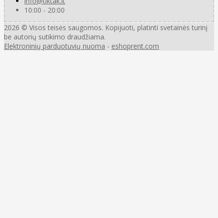
info@tiktak.lt
10:00 - 20:00
2026 © Visos teisės saugomos. Kopijuoti, platinti svetainės turinį
be autorių sutikimo draudžiama.
Elektroninių parduotuvių nuoma
-
eshoprent.com