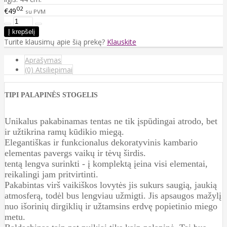
02
€49
su PVM
Turite klausimų apie šią prekę?
Klauskite
Aprašymas
(0) Atsiliepimai
TIPI PALAPINĖS STOGELIS
Unikalus pakabinamas tentas ne tik įspūdingai atrodo, bet
ir užtikrina ramų kūdikio miegą.
Elegantiškas ir funkcionalus dekoratyvinis kambario
elementas pavergs vaikų ir tėvų širdis.
tentą lengva surinkti - į komplektą įeina visi elementai,
reikalingi jam pritvirtinti.
Pakabintas virš vaikiškos lovytės jis sukurs saugią, jaukią
atmosferą, todėl bus lengviau užmigti. Jis apsaugos mažylį
nuo išorinių dirgiklių ir užtamsins erdvę popietinio miego
metu.