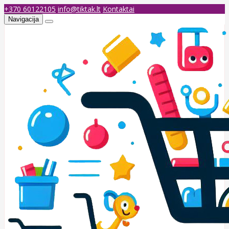
+370 60122105
info@tiktak.lt
Kontaktai
Navigacija