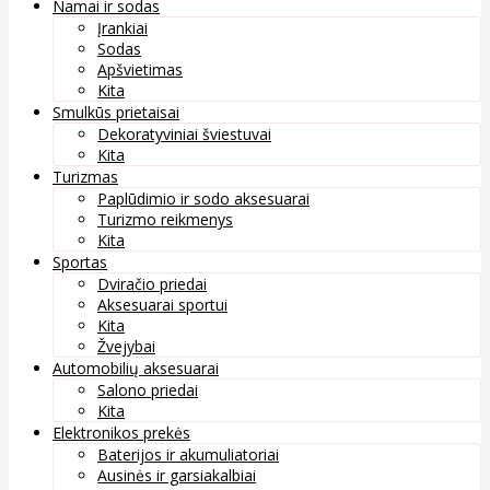
Namai ir sodas
Įrankiai
Sodas
Apšvietimas
Kita
Smulkūs prietaisai
Dekoratyviniai šviestuvai
Kita
Turizmas
Paplūdimio ir sodo aksesuarai
Turizmo reikmenys
Kita
Sportas
Dviračio priedai
Aksesuarai sportui
Kita
Žvejybai
Automobilių aksesuarai
Salono priedai
Kita
Elektronikos prekės
Baterijos ir akumuliatoriai
Ausinės ir garsiakalbiai