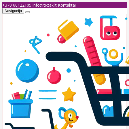
+370 60122105
info@tiktak.lt
Kontaktai
Navigacija