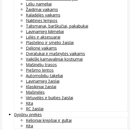
Lėlių nameliai
Žaidimai vaikams
Kaladėlės vaikams
Naktinės lempos
Talismanai, barškučiai, pakabukai
Lavinamieji kilimėliai
Lėlės ir aksesuarai
Plastelino ir smėlio žaislai
Dėlionė vaikams
Dviratukai ir mašinytės vaikams
Vaikiški karnavaliniai kostiumai
Mašinėlių trasos
Piešimo lentos
Automobilių takeliai
Lavinamieji žaislai
Klasikiniai žaislai
Mašinėlės
Virtuvėlės ir buities žaislai
Kita
RC žaislai
Gyvūnų prekės
Kelioniai krepšiai ir gultai
Kita