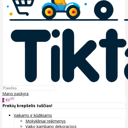
Mano paskyra
00
€0
0
Prekių krepšelis tuščias!
Vaikams ir kūdikiams
Mokykliniai reikmenys
Vaiko kambario dekoracijos