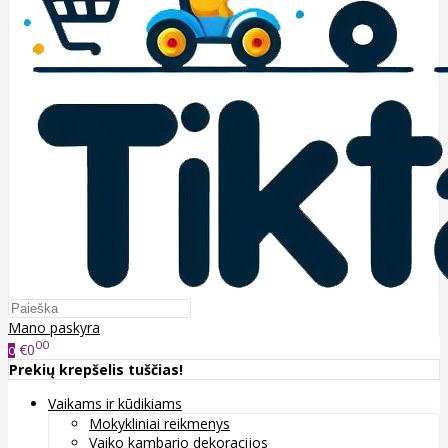
Mano paskyra
00
€0
0
Prekių krepšelis tuščias!
Vaikams ir kūdikiams
Mokykliniai reikmenys
Vaiko kambario dekoracijos