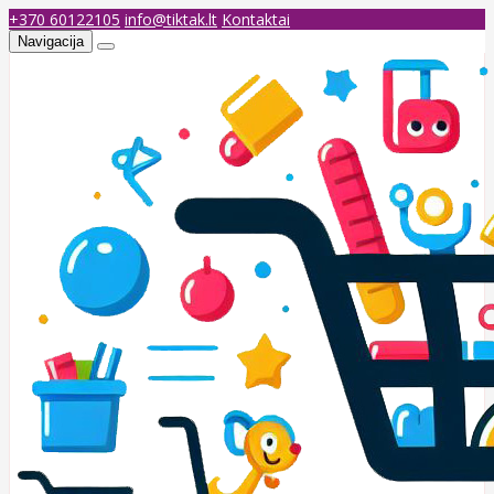
+370 60122105
info@tiktak.lt
Kontaktai
Navigacija