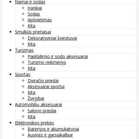
Namai ir sodas
Įrankiai
Sodas
Apšvietimas
Kita
Smulkūs prietaisai
Dekoratyviniai šviestuvai
Kita
Turizmas
Paplūdimio ir sodo aksesuarai
Turizmo reikmenys
Kita
Sportas
Dviračio priedai
Aksesuarai sportui
Kita
Žvejybai
Automobilių aksesuarai
Salono priedai
Kita
Elektronikos prekės
Baterijos ir akumuliatoriai
Ausinės ir garsiakalbiai