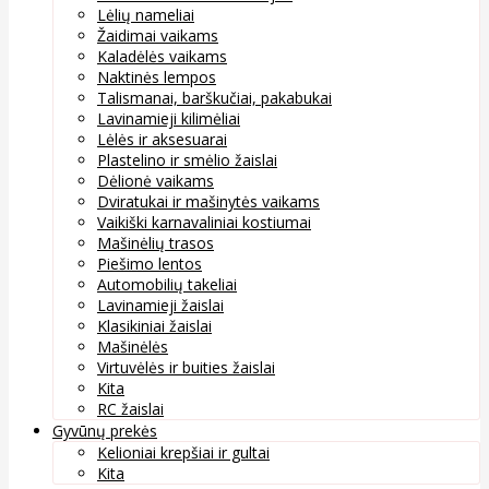
Lėlių nameliai
Žaidimai vaikams
Kaladėlės vaikams
Naktinės lempos
Talismanai, barškučiai, pakabukai
Lavinamieji kilimėliai
Lėlės ir aksesuarai
Plastelino ir smėlio žaislai
Dėlionė vaikams
Dviratukai ir mašinytės vaikams
Vaikiški karnavaliniai kostiumai
Mašinėlių trasos
Piešimo lentos
Automobilių takeliai
Lavinamieji žaislai
Klasikiniai žaislai
Mašinėlės
Virtuvėlės ir buities žaislai
Kita
RC žaislai
Gyvūnų prekės
Kelioniai krepšiai ir gultai
Kita