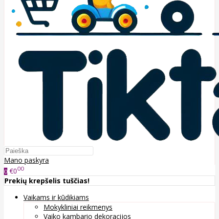
Mano paskyra
00
€0
0
Prekių krepšelis tuščias!
Vaikams ir kūdikiams
Mokykliniai reikmenys
Vaiko kambario dekoracijos