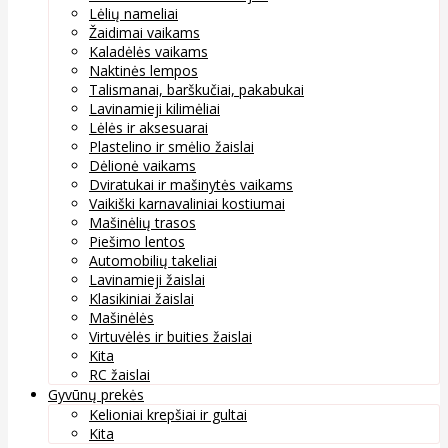
Lėlių nameliai
Žaidimai vaikams
Kaladėlės vaikams
Naktinės lempos
Talismanai, barškučiai, pakabukai
Lavinamieji kilimėliai
Lėlės ir aksesuarai
Plastelino ir smėlio žaislai
Dėlionė vaikams
Dviratukai ir mašinytės vaikams
Vaikiški karnavaliniai kostiumai
Mašinėlių trasos
Piešimo lentos
Automobilių takeliai
Lavinamieji žaislai
Klasikiniai žaislai
Mašinėlės
Virtuvėlės ir buities žaislai
Kita
RC žaislai
Gyvūnų prekės
Kelioniai krepšiai ir gultai
Kita