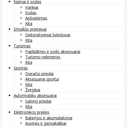
Namai ir sodas
Įrankiai
Sodas
Apšvietimas
Kita
Smulkūs prietaisai
Dekoratyviniai šviestuvai
Kita
Turizmas
Paplūdimio ir sodo aksesuarai
Turizmo reikmenys
Kita
Sportas
Dviračio priedai
Aksesuarai sportui
Kita
Žvejybai
Automobilių aksesuarai
Salono priedai
Kita
Elektronikos prekės
Baterijos ir akumuliatoriai
Ausinės ir garsiakalbiai