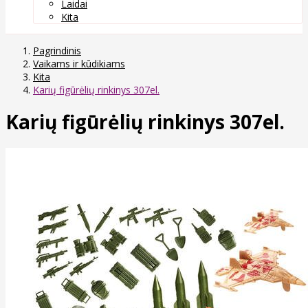
Laidai
Kita
Pagrindinis
Vaikams ir kūdikiams
Kita
Karių figūrėlių rinkinys 307el.
Karių figūrėlių rinkinys 307el.