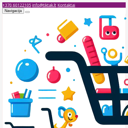
+370 60122105
info@tiktak.lt
Kontaktai
Navigacija