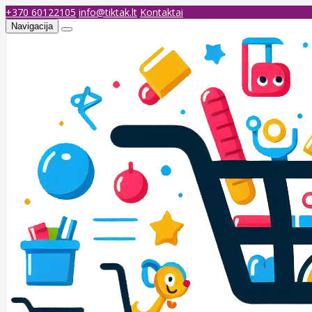
+370 60122105
info@tiktak.lt
Kontaktai
Navigacija