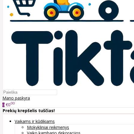
Mano paskyra
00
€0
0
Prekių krepšelis tuščias!
Vaikams ir kūdikiams
Mokykliniai reikmenys
Vaiko kambario dekoracijos