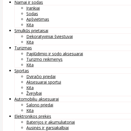
Namai ir sodas
Įrankiai
Sodas
Apšvietimas
Kita
Smulkūs prietaisai
Dekoratyviniai šviestuvai
Kita
Turizmas
Paplūdimio ir sodo aksesuarai
Turizmo reikmenys
Kita
Sportas
Dviračio priedai
Aksesuarai sportui
Kita
Žvejybai
Automobilių aksesuarai
Salono priedai
Kita
Elektronikos prekės
Baterijos ir akumuliatoriai
Ausinės ir garsiakalbiai