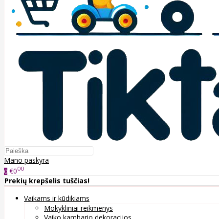
Mano paskyra
00
€0
0
Prekių krepšelis tuščias!
Vaikams ir kūdikiams
Mokykliniai reikmenys
Vaiko kambario dekoracijos