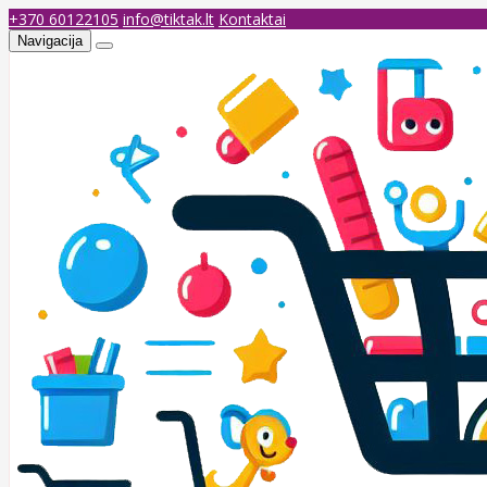
+370 60122105
info@tiktak.lt
Kontaktai
Navigacija