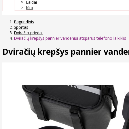
Laidai
Kita
Pagrindinis
Sportas
Dviračio priedai
Dviračių krepšys pannier vandeniui atsparus telefono laikiklis
Dviračių krepšys pannier vanden