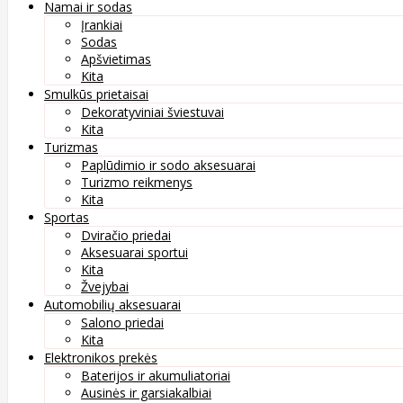
Namai ir sodas
Įrankiai
Sodas
Apšvietimas
Kita
Smulkūs prietaisai
Dekoratyviniai šviestuvai
Kita
Turizmas
Paplūdimio ir sodo aksesuarai
Turizmo reikmenys
Kita
Sportas
Dviračio priedai
Aksesuarai sportui
Kita
Žvejybai
Automobilių aksesuarai
Salono priedai
Kita
Elektronikos prekės
Baterijos ir akumuliatoriai
Ausinės ir garsiakalbiai