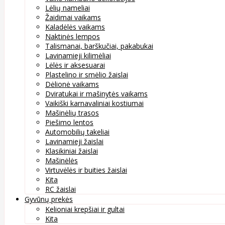
Lėlių nameliai
Žaidimai vaikams
Kaladėlės vaikams
Naktinės lempos
Talismanai, barškučiai, pakabukai
Lavinamieji kilimėliai
Lėlės ir aksesuarai
Plastelino ir smėlio žaislai
Dėlionė vaikams
Dviratukai ir mašinytės vaikams
Vaikiški karnavaliniai kostiumai
Mašinėlių trasos
Piešimo lentos
Automobilių takeliai
Lavinamieji žaislai
Klasikiniai žaislai
Mašinėlės
Virtuvėlės ir buities žaislai
Kita
RC žaislai
Gyvūnų prekės
Kelioniai krepšiai ir gultai
Kita