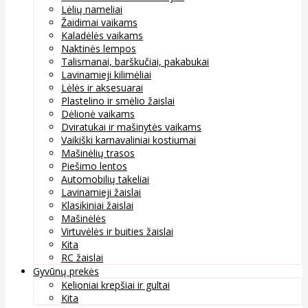
Lėlių nameliai
Žaidimai vaikams
Kaladėlės vaikams
Naktinės lempos
Talismanai, barškučiai, pakabukai
Lavinamieji kilimėliai
Lėlės ir aksesuarai
Plastelino ir smėlio žaislai
Dėlionė vaikams
Dviratukai ir mašinytės vaikams
Vaikiški karnavaliniai kostiumai
Mašinėlių trasos
Piešimo lentos
Automobilių takeliai
Lavinamieji žaislai
Klasikiniai žaislai
Mašinėlės
Virtuvėlės ir buities žaislai
Kita
RC žaislai
Gyvūnų prekės
Kelioniai krepšiai ir gultai
Kita