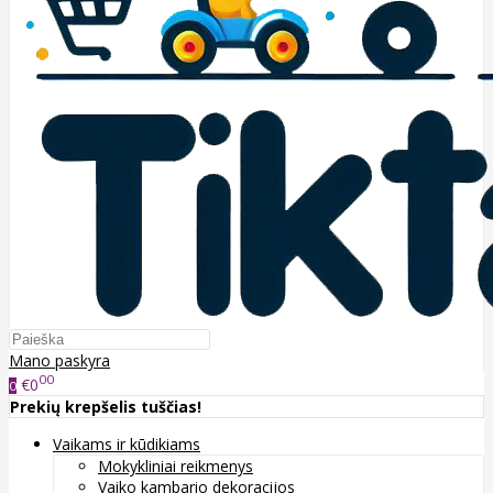
Mano paskyra
00
€0
0
Prekių krepšelis tuščias!
Vaikams ir kūdikiams
Mokykliniai reikmenys
Vaiko kambario dekoracijos