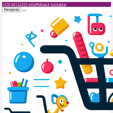
+370 60122105
info@tiktak.lt
Kontaktai
Navigacija