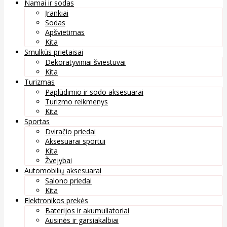
Namai ir sodas
Įrankiai
Sodas
Apšvietimas
Kita
Smulkūs prietaisai
Dekoratyviniai šviestuvai
Kita
Turizmas
Paplūdimio ir sodo aksesuarai
Turizmo reikmenys
Kita
Sportas
Dviračio priedai
Aksesuarai sportui
Kita
Žvejybai
Automobilių aksesuarai
Salono priedai
Kita
Elektronikos prekės
Baterijos ir akumuliatoriai
Ausinės ir garsiakalbiai