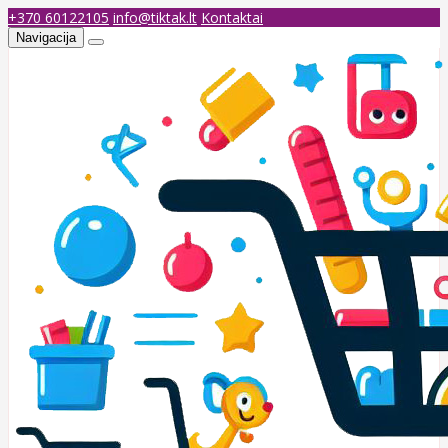
+370 60122105
info@tiktak.lt
Kontaktai
Navigacija