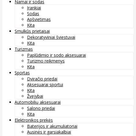
Namai ir sodas
Įrankiai
Sodas
Apšvietimas
Kita
Smulkūs prietaisai
Dekoratyviniai šviestuvai
Kita
Turizmas
Paplūdimio ir sodo aksesuarai
Turizmo reikmenys
Kita
Sportas
Dviračio priedai
Aksesuarai sportui
Kita
Žvejybai
Automobilių aksesuarai
Salono priedai
Kita
Elektronikos prekės
Baterijos ir akumuliatoriai
Ausinės ir garsiakalbiai