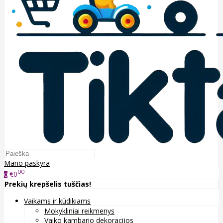
Mano paskyra
00
€0
0
Prekių krepšelis tuščias!
Vaikams ir kūdikiams
Mokykliniai reikmenys
Vaiko kambario dekoracijos