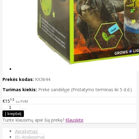
Prekės kodas:
KX3644
Turimas kiekis:
Prekė sandėlyje (Pristatymo terminas iki 5 d.d.)
13
€15
su PVM
Turite klausimų apie šią prekę?
Klauskite
Aprašymas
(0) Atsiliepimai