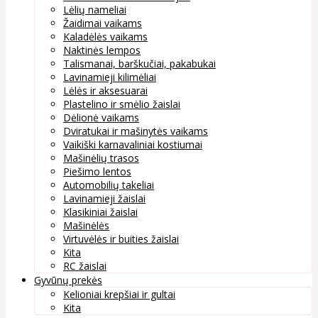
Lėlių nameliai
Žaidimai vaikams
Kaladėlės vaikams
Naktinės lempos
Talismanai, barškučiai, pakabukai
Lavinamieji kilimėliai
Lėlės ir aksesuarai
Plastelino ir smėlio žaislai
Dėlionė vaikams
Dviratukai ir mašinytės vaikams
Vaikiški karnavaliniai kostiumai
Mašinėlių trasos
Piešimo lentos
Automobilių takeliai
Lavinamieji žaislai
Klasikiniai žaislai
Mašinėlės
Virtuvėlės ir buities žaislai
Kita
RC žaislai
Gyvūnų prekės
Kelioniai krepšiai ir gultai
Kita