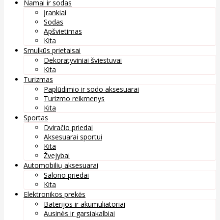
Namai ir sodas
Įrankiai
Sodas
Apšvietimas
Kita
Smulkūs prietaisai
Dekoratyviniai šviestuvai
Kita
Turizmas
Paplūdimio ir sodo aksesuarai
Turizmo reikmenys
Kita
Sportas
Dviračio priedai
Aksesuarai sportui
Kita
Žvejybai
Automobilių aksesuarai
Salono priedai
Kita
Elektronikos prekės
Baterijos ir akumuliatoriai
Ausinės ir garsiakalbiai