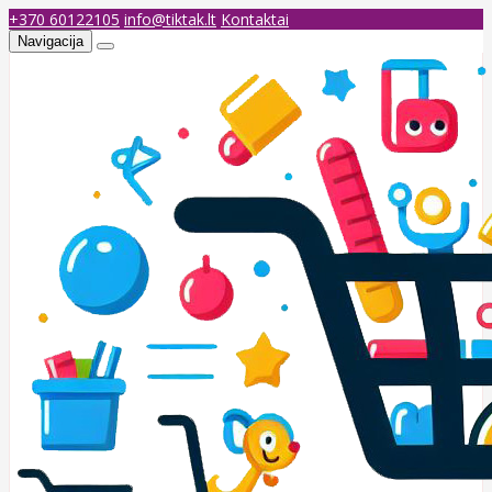
+370 60122105
info@tiktak.lt
Kontaktai
Navigacija