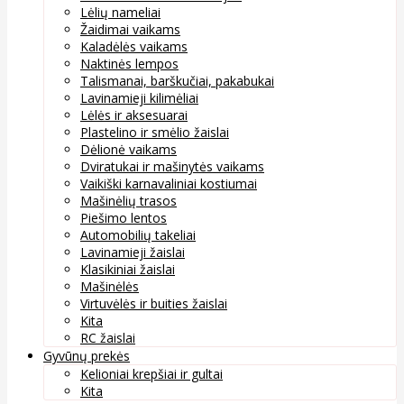
Lėlių nameliai
Žaidimai vaikams
Kaladėlės vaikams
Naktinės lempos
Talismanai, barškučiai, pakabukai
Lavinamieji kilimėliai
Lėlės ir aksesuarai
Plastelino ir smėlio žaislai
Dėlionė vaikams
Dviratukai ir mašinytės vaikams
Vaikiški karnavaliniai kostiumai
Mašinėlių trasos
Piešimo lentos
Automobilių takeliai
Lavinamieji žaislai
Klasikiniai žaislai
Mašinėlės
Virtuvėlės ir buities žaislai
Kita
RC žaislai
Gyvūnų prekės
Kelioniai krepšiai ir gultai
Kita