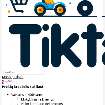
Mano paskyra
00
€0
0
Prekių krepšelis tuščias!
Vaikams ir kūdikiams
Mokykliniai reikmenys
Vaiko kambario dekoracijos