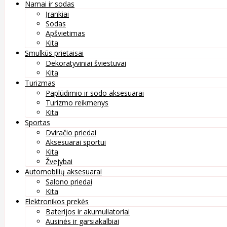
Namai ir sodas
Įrankiai
Sodas
Apšvietimas
Kita
Smulkūs prietaisai
Dekoratyviniai šviestuvai
Kita
Turizmas
Paplūdimio ir sodo aksesuarai
Turizmo reikmenys
Kita
Sportas
Dviračio priedai
Aksesuarai sportui
Kita
Žvejybai
Automobilių aksesuarai
Salono priedai
Kita
Elektronikos prekės
Baterijos ir akumuliatoriai
Ausinės ir garsiakalbiai