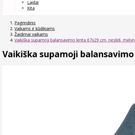
Laidai
Kita
Pagrindinis
Vaikams ir kūdikiams
Žaidimai vaikams
Vaikiška supamoji balansavimo lenta 67x29 cm, neslidi, mėly
Vaikiška supamoji balansavimo 