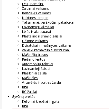
Lėlių nameliai
Žaidimai vaikams
Kaladėlės vaikams
Naktinės lempos
Talismanai, barškučiai, pakabukai
Lavinamieji kilimėliai
Lėlės ir aksesuarai
Plastelino ir smėlio žaislai
Dėlionė vaikams
Dviratukai ir mašinytės vaikams
Vaikiški karnavaliniai kostiumai
Mašinėlių trasos
Piešimo lentos
Automobilių takeliai
Lavinamieji žaislai
Klasikiniai žaislai
Mašinėlės
Virtuvėlės ir buities žaislai
Kita
RC žaislai
Gyvūnų prekės
Kelioniai krepšiai ir gultai
Kita