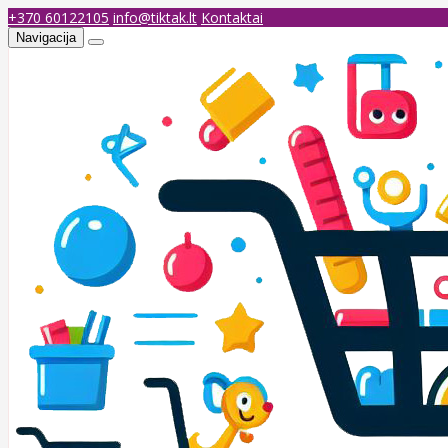
+370 60122105
info@tiktak.lt
Kontaktai
Navigacija