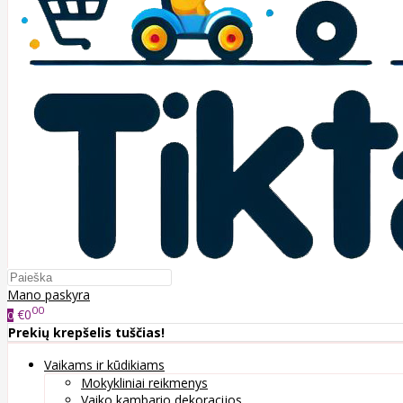
Mano paskyra
00
€0
0
Prekių krepšelis tuščias!
Vaikams ir kūdikiams
Mokykliniai reikmenys
Vaiko kambario dekoracijos