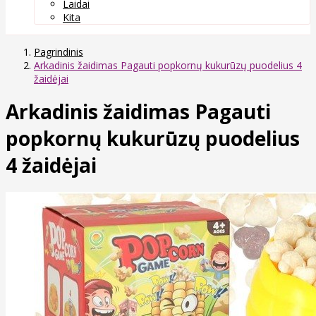
Laidai
Kita
Pagrindinis
Arkadinis žaidimas Pagauti popkornų kukurūzų puodelius 4
žaidėjai
Arkadinis žaidimas Pagauti
popkornų kukurūzų puodelius
4 žaidėjai