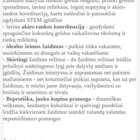
Žaisdami mažyliai mokosi greitai reaguoti, priimti greitus
sprendimus, lavina refleksus, loginį mąstymą ir akies-
rankos koordinaciją, kartu natūraliai ir patraukliai
ugdydami STEM įgūdžius
- lavina
akies-rankos koordinaciją
- gaudydami
spragsinčius kukurūzų grūdus
vaikai
lavina tikslumą ir
rankų miklumą
-
idealus šeimos žaidimas
- puikiai tinka vakarams,
susitikimams su draugais ar vaikų vakarėliams
-
Skirtingi
žaidimo režimai - du žaidimo režimai leidžia
pritaikyti sudėtingumo lygį prie dalyvių amžiaus ir
įgūdžių. Žaidimas intuityvus ir suprantamas net patiems
mažiausiems - net keturmečiai puikiai supranta, kas tai per
žaidimas, ir mielai jame dalyvauja, varžydamiesi su
broliais ir seserimis ar tėvais
-
Beprotiška, juoko kupina pramoga
- dinamiškas
veiksmas, šaudantys kukurūzai ir spalvingi puodeliai
leidžia kiekvienam žaidimui suteikti valandų valandas
nepamirštamos pramogos