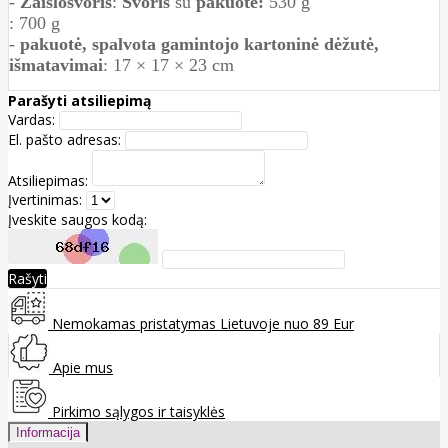
-
Žaislo
svoris
:
Svoris
su
pakuote
:
530 g
: 700 g
-
pakuotė, spalvota gamintojo kartoninė dėžutė,
išmatavimai
: 17 × 17 × 23 cm
Parašyti atsiliepimą
Vardas:
El. pašto adresas:
Atsiliepimas:
Įvertinimas:
Įveskite saugos kodą:
Rašyti
Nemokamas pristatymas Lietuvoje nuo 89 Eur
Apie mus
Pirkimo sąlygos ir taisyklės
Informacija