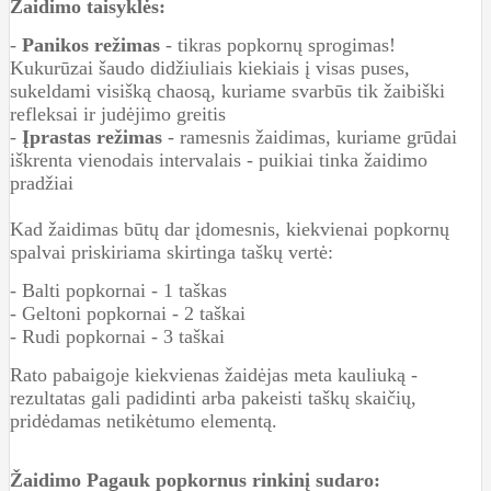
Žaidimo taisyklės:
-
Panikos režimas
- tikras popkornų sprogimas!
Kukurūzai šaudo didžiuliais kiekiais į visas puses,
sukeldami visišką chaosą, kuriame svarbūs tik žaibiški
refleksai ir judėjimo greitis
-
Įprastas režimas
- ramesnis žaidimas, kuriame grūdai
iškrenta vienodais intervalais - puikiai tinka žaidimo
pradžiai
Kad žaidimas būtų dar įdomesnis, kiekvienai popkornų
spalvai priskiriama skirtinga taškų vertė:
- Balti popkornai - 1 taškas
- Geltoni popkornai - 2 taškai
- Rudi popkornai - 3 taškai
Rato pabaigoje kiekvienas žaidėjas meta kauliuką -
rezultatas gali padidinti arba pakeisti taškų skaičių,
pridėdamas netikėtumo elementą.
Žaidimo Pagauk popkornus rinkinį sudaro: