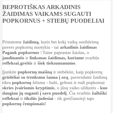
BEPROTIŠKAS ARKADINIS
ŽAIDIMAS VAIKAMS SUGAUTI
POPKORNUS + STIEBŲ PUODELIAI
Pristatome
žaidimą,
kuris bet kokį vaikų susibūrimą
pavers popkornų nuotykiu - tai
arkadinis žaidimas
Pagauk popkornus
Tai
ne paprastas žaislas, o
!
jaudinantis
ir
linksmas žaidimas, kuriame
svarbūs
refleksai
,
greitis
ir
šiek tiek
sumanumo
.
Įjunkite
popkornų mašiną
ir stebėkite, kaip popkornų
grūdeliai su trenksmu šauna į orą
, paversdami žaidimą
tikru
popkornų
šėlsmu - balti, geltoni ir rudi popkornai
skries įvairiomis kryptimis
, o jūsų vaiko užduotis -
kuo
daugiau jų sugauti į savo puodelį
. Čia svarbūs
žaibiški
refleksai
ir
tikslūs
judesiai
- tik greičiausieji taps
popkornų čempionais!