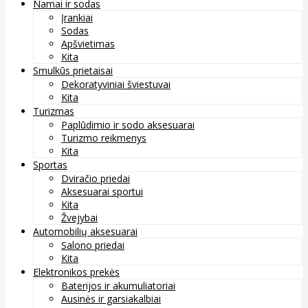
Namai ir sodas
Įrankiai
Sodas
Apšvietimas
Kita
Smulkūs prietaisai
Dekoratyviniai šviestuvai
Kita
Turizmas
Paplūdimio ir sodo aksesuarai
Turizmo reikmenys
Kita
Sportas
Dviračio priedai
Aksesuarai sportui
Kita
Žvejybai
Automobilių aksesuarai
Salono priedai
Kita
Elektronikos prekės
Baterijos ir akumuliatoriai
Ausinės ir garsiakalbiai