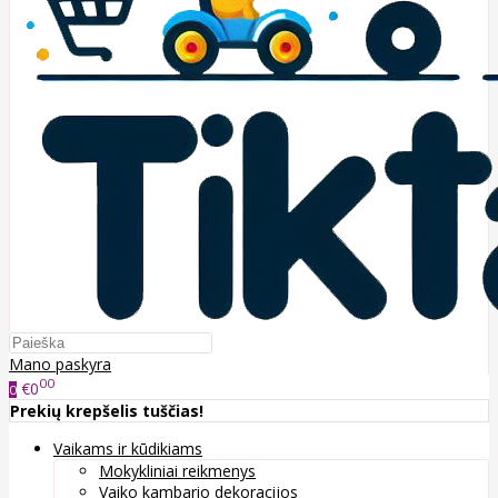
Mano paskyra
00
€0
0
Prekių krepšelis tuščias!
Vaikams ir kūdikiams
Mokykliniai reikmenys
Vaiko kambario dekoracijos