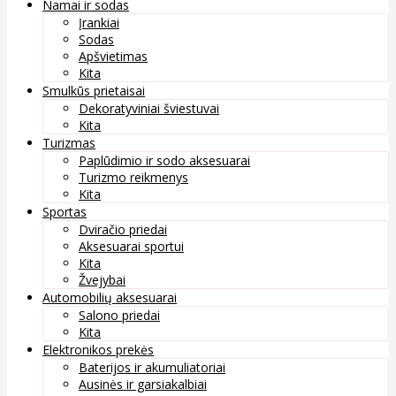
Namai ir sodas
Įrankiai
Sodas
Apšvietimas
Kita
Smulkūs prietaisai
Dekoratyviniai šviestuvai
Kita
Turizmas
Paplūdimio ir sodo aksesuarai
Turizmo reikmenys
Kita
Sportas
Dviračio priedai
Aksesuarai sportui
Kita
Žvejybai
Automobilių aksesuarai
Salono priedai
Kita
Elektronikos prekės
Baterijos ir akumuliatoriai
Ausinės ir garsiakalbiai