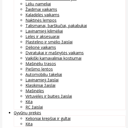
Lėlių nameliai
Žaidimai vaikams
Kaladėlės vaikams
Naktinės lempos
Talismanai, barškučiai, pakabukai
Lavinamieji kilimėliai
Lėlės ir aksesuarai
Plastelino ir smėlio žaislai
Dėlionė vaikams
Dviratukai ir mašinytės vaikams
Vaikiški karnavaliniai kostiumai
Mašinėlių trasos
Piešimo lentos
Automobilių takeliai
Lavinamieji žaislai
Klasikiniai žaislai
Mašinėlės
Virtuvėlės ir buities žaislai
Kita
RC žaislai
Gyvūnų prekės
Kelioniai krepšiai ir gultai
Kita