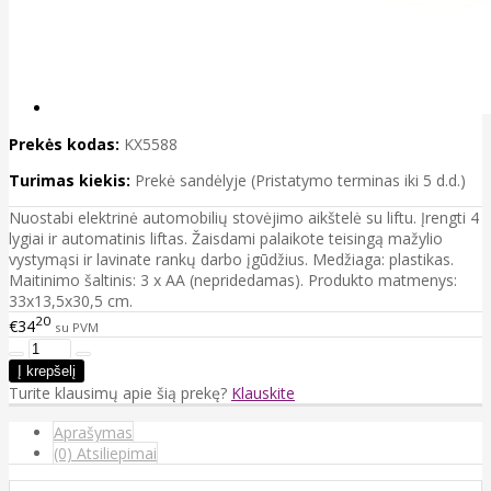
Prekės kodas:
KX5588
Turimas kiekis:
Prekė sandėlyje (Pristatymo terminas iki 5 d.d.)
Nuostabi elektrinė automobilių stovėjimo aikštelė su liftu. Įrengti 4
lygiai ir automatinis liftas. Žaisdami palaikote teisingą mažylio
vystymąsi ir lavinate rankų darbo įgūdžius. Medžiaga: plastikas.
Maitinimo šaltinis: 3 x AA (nepridedamas). Produkto matmenys:
33x13,5x30,5 cm.
20
€34
su PVM
Turite klausimų apie šią prekę?
Klauskite
Aprašymas
(0) Atsiliepimai