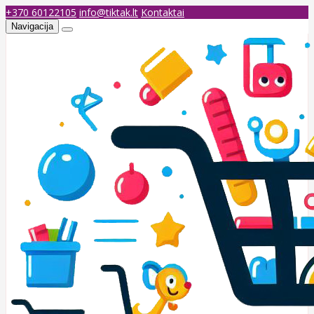
+370 60122105
info@tiktak.lt
Kontaktai
Navigacija